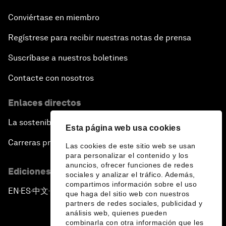
Conviértase en miembro
Regístrese para recibir nuestras notas de prensa
Suscríbase a nuestros boletines
Contacte con nosotros
Enlaces directos
La sostenibilidad en el Foro
Esta página web usa cookies
Carreras profesionales
Las cookies de este sitio web se usan
para personalizar el contenido y los
anuncios, ofrecer funciones de redes
Ediciones en otros idiomas
sociales y analizar el tráfico. Además,
compartimos información sobre el uso
EN
ES
中文
日本語
▪
▪
▪
que haga del sitio web con nuestros
partners de redes sociales, publicidad y
análisis web, quienes pueden
combinarla con otra información que les