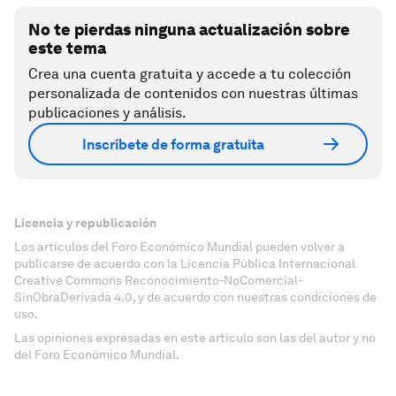
No te pierdas ninguna actualización sobre
este tema
Crea una cuenta gratuita y accede a tu colección
personalizada de contenidos con nuestras últimas
publicaciones y análisis.
Inscríbete de forma gratuita
Licencia y republicación
Los artículos del Foro Económico Mundial pueden volver a
publicarse de acuerdo con la Licencia Pública Internacional
Creative Commons Reconocimiento-NoComercial-
SinObraDerivada 4.0, y de acuerdo con nuestras condiciones de
uso.
Las opiniones expresadas en este artículo son las del autor y no
del Foro Económico Mundial.