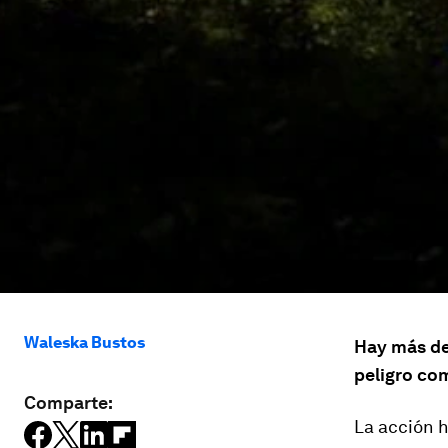
Waleska Bustos
Hay más de
peligro com
Comparte:
La acción h