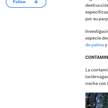
Follow
destrucció
específicas
por su par
Investigac
especie des
de palma
y 
CONTAMINA
La contami
luciérnagas
noche con l