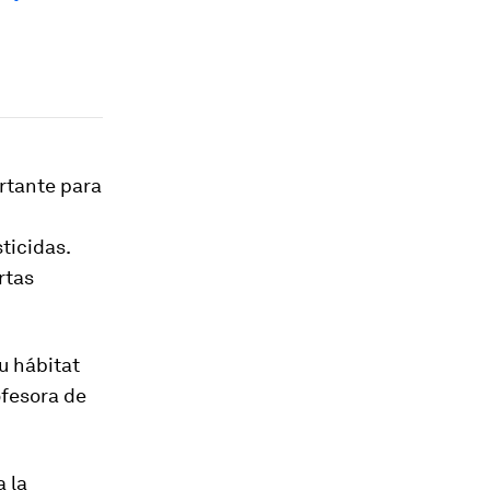
rtante para
ticidas.
rtas
u hábitat
ofesora de
 la