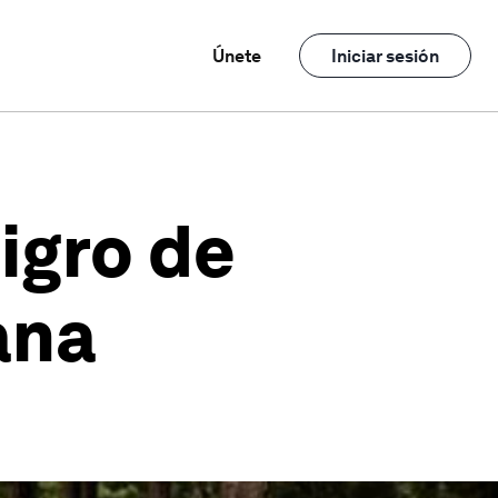
Únete
Iniciar sesión
igro de
ana