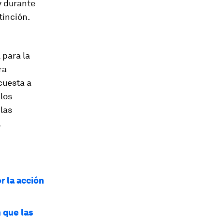
y durante
tinción.
 para la
ra
cuesta a
los
las
.
r la acción
 que las