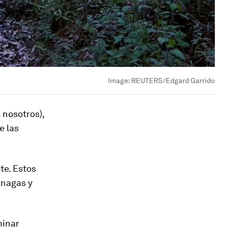
Image:
REUTERS/Edgard Garrido
 nosotros),
e las
te. Estos
rnagas y
minar