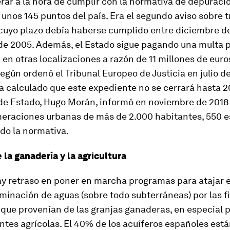
rar a la hora de cumplir con la normativa de depuraci
unos 145 puntos del país. Era el segundo aviso sobre 
 cuyo plazo debía haberse cumplido entre diciembre d
de 2005. Además, el Estado sigue pagando una multa p
en otras localizaciones a razón de 11 millones de euro
egún ordenó el Tribunal Europeo de Justicia en julio de
 calculado que este expediente no se cerrará hasta 2
 de Estado, Hugo Morán, informó en noviembre de 2018
meraciones urbanas de más de 2.000 habitantes, 550 
do la normativa.
 la ganadería y la agricultura
y retraso en poner en marcha programas para atajar 
minación de aguas (sobre todo subterráneas) por las f
 que provenían de las granjas ganaderas, en especial p
zantes agrícolas. El 40% de los acuíferos españoles est