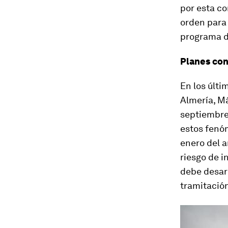
por esta co
orden para 
programa d
Planes con
En los últi
Almería, Má
septiembre
estos fenóm
enero del 
riesgo de i
debe desarr
tramitación