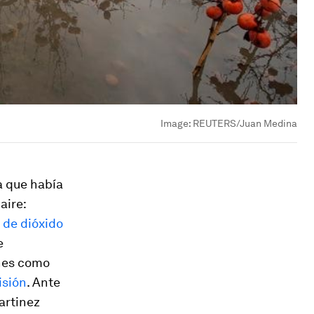
Image:
REUTERS/Juan Medina
a que había
aire:
s de dióxido
e
nes como
isión
. Ante
artinez