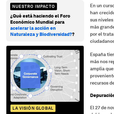
En un curso
NUESTRO IMPACTO
han crecido
¿Qué está haciendo el Foro
sus niveles
Económico Mundial para
más grande 
acelerar la acción en
por el trat
Naturaleza y Biodiversidad?
?
ciudadanos
España tien
más nos re
amplia que 
proveniente
recursos de
Depuració
El 27 de no
LA VISIÓN GLOBAL