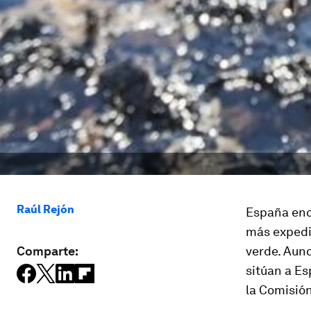
Raúl Rejón
España enc
más expedi
Comparte:
verde. Aunq
sitúan a Es
la Comisió