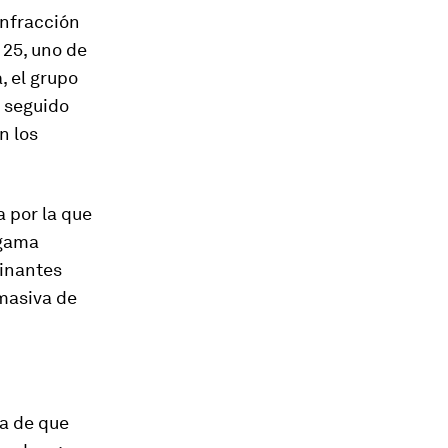
infracción
 25, uno de
, el grupo
, seguido
n los
 por la que
 gama
minantes
 masiva de
ña de que