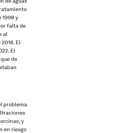
ón de aguas
tratamiento
e 1998 y
or falta de
s al
 2018. El
022. El
 que de
estaban
el problema
iltraciones
orcinas, y
án en riesgo