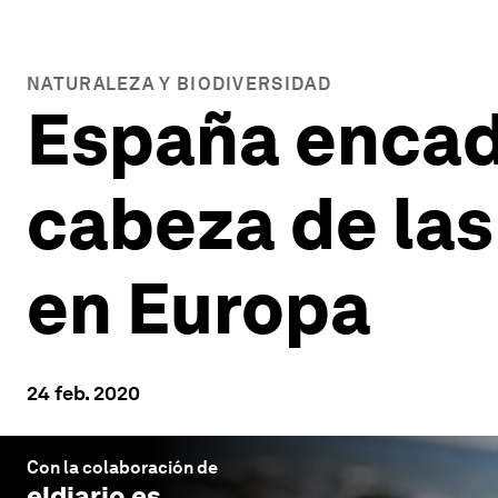
NATURALEZA Y BIODIVERSIDAD
España encade
cabeza de las
en Europa
24 feb. 2020
Con la colaboración de
eldiario.es
.