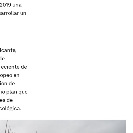
 2019 una
arrollar un
icante,
de
reciente de
ropeo en
ión de
pio plan que
ses de
cológica.