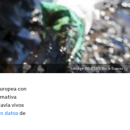
Image:
REUTERS/Borja Suarez
Europea con
rmativa
avía vivos
ún datos
de