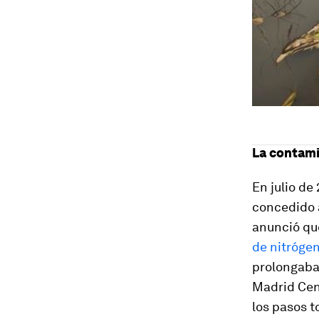
La contami
En julio de
concedido a
anunció q
de nitróge
prolongaba
Madrid Cen
los pasos 