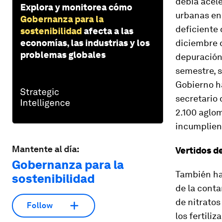
debía acele
Explora y monitorea cómo
urbanas en 
Gobernanza para la
deficiente
sostenibilidad
afecta a las
economías, las industrias y los
diciembre 
problemas globales
depuración 
semestre, s
Gobierno ha
secretario
2.100 aglo
incumplien
Mantente al día:
Vertidos de
Gobernanza para la
También ha
sostenibilidad
de la conta
de nitratos
Follow
los fertili