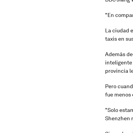
"En compar
La ciudad e
taxis en su
Además de 
inteligent
provincia l
Pero cuando
fue menos 
"Solo estam
Shenzhen