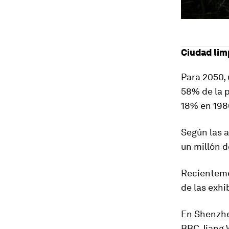
Ciudad lim
Para 2050, 
58% de la 
18% en 198
Según las 
un millón 
Recienteme
de las exh
En Shenzhen
BBC Jiang W