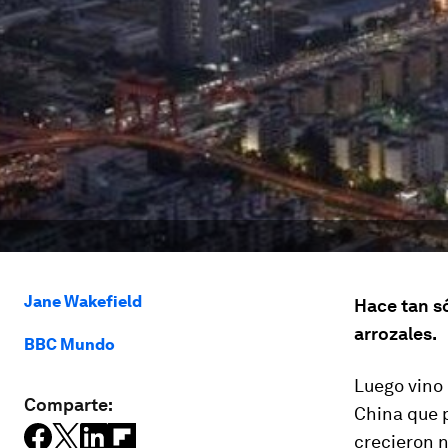
Jane Wakefield
Hace tan s
arrozales.
BBC Mundo
Luego vino 
Comparte:
China que p
crecieron n