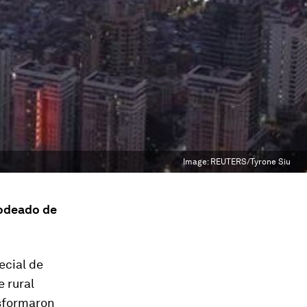
Image:
REUTERS/Tyrone Siu
rodeado de
ecial de
e rural
nsformaron