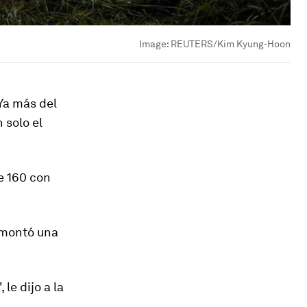
Image:
REUTERS/Kim Kyung-Hoon
Ya más del
 solo el
e 160 con
 montó una
e dijo a la