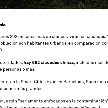
pia
unos 292 millones más de chinos vivirán en ciudades. 
población son habitantes urbanos, en comparación con
0.
autoridades,
hay 662 ciudades chinas
, incluidas más d
de personas o más.
nte, en la Smart Cities Expo en Barcelona, ​​Shenzhen
ibiciones más grandes.
, están "seriamente enfocados en la contaminación", l
ei Dong, el gerente general de la delegación local.