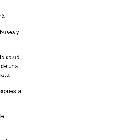
ró.
obuses y
de salud
sde una
iato.
respuesta
de