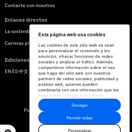
Contacte con nosotros
Enlaces directos
La sostenibilidad en el Foro
Esta página web usa cookies
Carreras profesionales
Las cookies de este sitio web se usan
para personalizar el contenido y los
anuncios, ofrecer funciones de redes
Ediciones en otros idiomas
sociales y analizar el tráfico. Además,
compartimos información sobre el uso
EN
ES
中文
日本語
▪
▪
▪
que haga del sitio web con nuestros
partners de redes sociales, publicidad y
análisis web, quienes pueden
combinarla con otra información que les
haya proporcionado o que hayan
recopilado a partir del uso que haya
Denegar
hecho de sus servicios.
Política de privacidad y normas de uso
Permitir todas
Sitemap
Personalizar