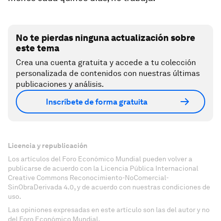
No te pierdas ninguna actualización sobre
este tema
Crea una cuenta gratuita y accede a tu colección
personalizada de contenidos con nuestras últimas
publicaciones y análisis.
Inscríbete de forma gratuita
Licencia y republicación
Los artículos del Foro Económico Mundial pueden volver a
publicarse de acuerdo con la Licencia Pública Internacional
Creative Commons Reconocimiento-NoComercial-
SinObraDerivada 4.0, y de acuerdo con nuestras condiciones de
uso.
Las opiniones expresadas en este artículo son las del autor y no
del Foro Económico Mundial.