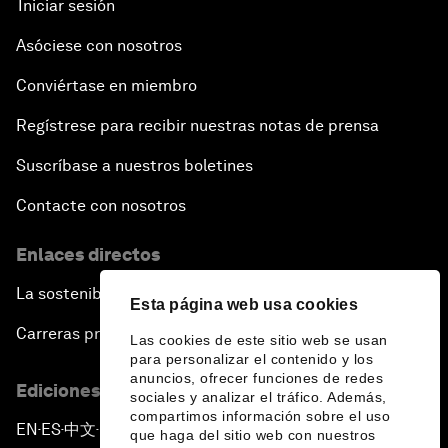
Iniciar sesión
Asóciese con nosotros
Conviértase en miembro
Regístrese para recibir nuestras notas de prensa
Suscríbase a nuestros boletines
Contacte con nosotros
Enlaces directos
La sostenibilidad en el Foro
Esta página web usa cookies
Carreras profesionales
Las cookies de este sitio web se usan
para personalizar el contenido y los
anuncios, ofrecer funciones de redes
Ediciones en otros idiomas
sociales y analizar el tráfico. Además,
compartimos información sobre el uso
EN
ES
中文
日本語
▪
▪
▪
que haga del sitio web con nuestros