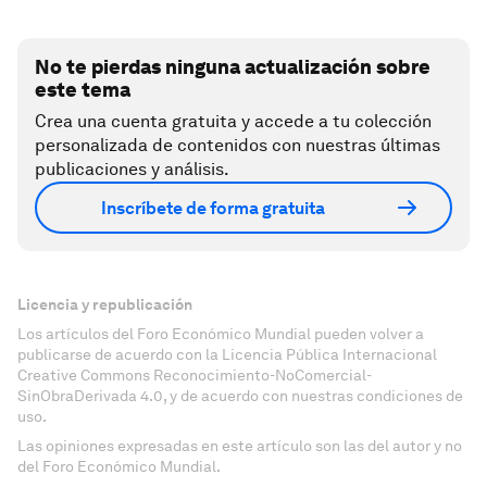
No te pierdas ninguna actualización sobre
este tema
Crea una cuenta gratuita y accede a tu colección
personalizada de contenidos con nuestras últimas
publicaciones y análisis.
Inscríbete de forma gratuita
Licencia y republicación
Los artículos del Foro Económico Mundial pueden volver a
publicarse de acuerdo con la Licencia Pública Internacional
Creative Commons Reconocimiento-NoComercial-
SinObraDerivada 4.0, y de acuerdo con nuestras condiciones de
uso.
Las opiniones expresadas en este artículo son las del autor y no
del Foro Económico Mundial.