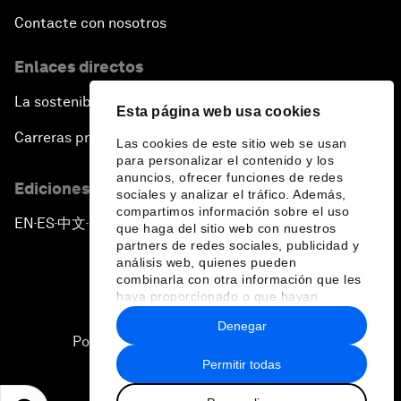
Contacte con nosotros
Enlaces directos
La sostenibilidad en el Foro
Esta página web usa cookies
Carreras profesionales
Las cookies de este sitio web se usan
para personalizar el contenido y los
anuncios, ofrecer funciones de redes
Ediciones en otros idiomas
sociales y analizar el tráfico. Además,
compartimos información sobre el uso
EN
ES
中文
日本語
▪
▪
▪
que haga del sitio web con nuestros
partners de redes sociales, publicidad y
análisis web, quienes pueden
combinarla con otra información que les
haya proporcionado o que hayan
recopilado a partir del uso que haya
Denegar
hecho de sus servicios.
Política de privacidad y normas de uso
Permitir todas
Sitemap