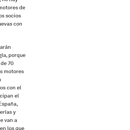
“motores de
os socios
nuevas con
tarán
gía, porque
 de 70
os motores
n
os con el
cipan el
 España,
erías y
e van a
en los que