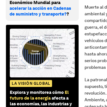
Económico Mundial para
Muerte al d
acelerar la acción en Cadenas
ambiental y
de suministro y transporte?
?
compartidos
guerra, el 
estupefacci
vehículos d
anticontam
hasta ahor
serios prob
problemas 
La patronal
LA VISIÓN GLOBAL
supuesto, t
Explora y monitorea cómo
El
revolución.
futuro de la energía
afecta a
Ambiente, a
las economías, las industrias y
ordenada ha