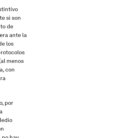
tintivo
te si son
ito de
 era ante la
de los
protocolos
(al menos
a, con
tra
o, por
a
Medio
ón
, no hay