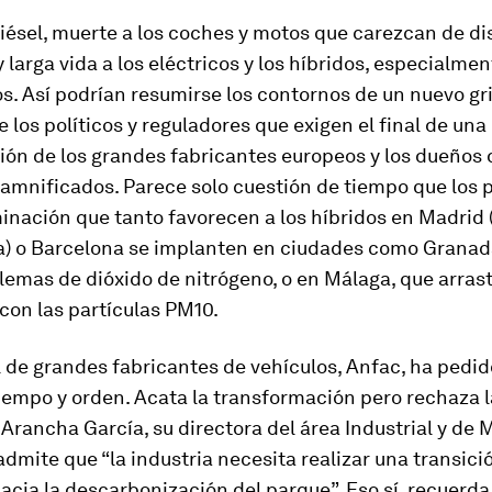
iésel, muerte a los coches y motos que carezcan de dis
 larga vida a los eléctricos y los híbridos, especialmen
. Así podrían resumirse los contornos de un nuevo gr
de los políticos y reguladores que exigen el final de una
ón de los grandes fabricantes europeos y los dueños 
amnificados. Parece solo cuestión de tiempo que los 
inación que tanto favorecen a los híbridos en Madrid 
a) o Barcelona se implanten en ciudades como Granad
lemas de dióxido de nitrógeno, o en Málaga, que arras
con las partículas PM10.
 de grandes fabricantes de vehículos, Anfac, ha pedid
iempo y orden. Acata la transformación pero rechaza l
 Arancha García, su directora del área Industrial y de 
dmite que “la industria necesita realizar una transici
cia la descarbonización del parque”. Eso sí, recuerda