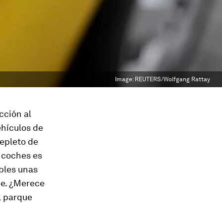
Image:
REUTERS/Wolfgang Rattay
cción al
ehículos de
repleto de
e coches es
bles unas
ue. ¿Merece
el parque