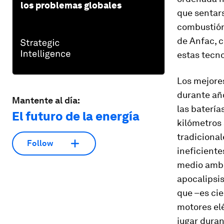
los problemas globales
que sentars
combustión 
de Anfac, c
estas tecno
Los mejore
durante añ
Mantente al día:
las batería
El futuro de la energía
kilómetros
tradicional
Follow
ineficiente
medio ambi
apocalipsi
que –es cie
motores elé
jugar duran