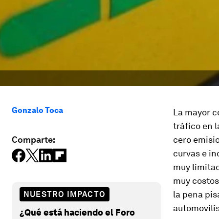
Gonzalo Toca
La mayor co
tráfico en 
Comparte:
cero emisio
curvas e in
muy limitad
muy costos
la pena pis
NUESTRO IMPACTO
automovilí
¿Qué está haciendo el Foro