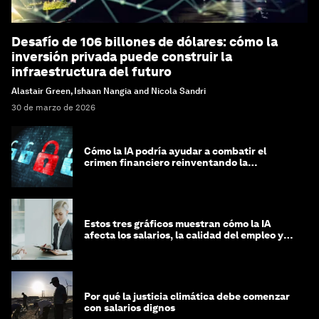
Desafío de 106 billones de dólares: cómo la
inversión privada puede construir la
infraestructura del futuro
Alastair Green, Ishaan Nangia and Nicola Sandri
30 de marzo de 2026
Cómo la IA podría ayudar a combatir el
crimen financiero reinventando la
integridad
Estos tres gráficos muestran cómo la IA
afecta los salarios, la calidad del empleo y
las decisiones de contratación
Por qué la justicia climática debe comenzar
con salarios dignos