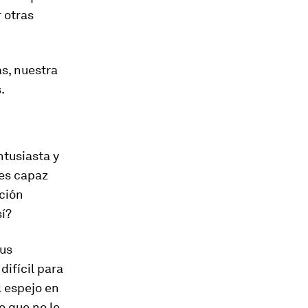
 otras
as, nuestra
.
ntusiasta y
 es capaz
ación
sí?
sus
difícil para
 espejo en
o que no le