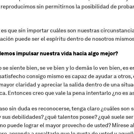
reproducimos sin permitirnos la posibilidad de probar
 es que sin importar cuáles son nuestras circunstanci
ación puede ser el espíritu dentro de nosotros mismos
mos impulsar nuestra vida hacia algo mejor?
se siente bien, se ve bien y lo demás lo ven bien, es e
satisfecho consigo mismo es capaz de ayudar a otros,
mayor claridad y apreciar la salida dentro de una situ
a. Entonces creo que vale la pena intentarlo ¿no es a
aso sin duda es reconocerse, tenga claro ¿cuáles son 
y sus debilidades? ¿qué talentos posee? ¿qué suele ser 
mo puede lograr el mayor provecho de usted? Mírese al
ro, aprenda a resaltarlo que le gusta de usted y aquell