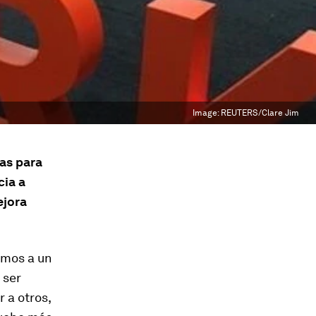
Image:
REUTERS/Clare Jim
nas para
cia a
ejora
amos a un
 ser
r a otros,