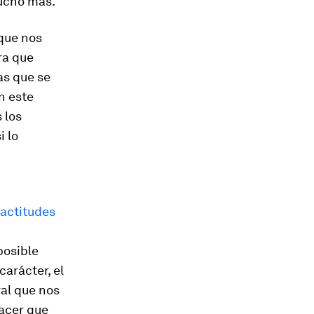
mucho más.
que nos
ara que
as que se
n este
 los
i lo
 actitudes
posible
arácter, el
ral que nos
hacer que