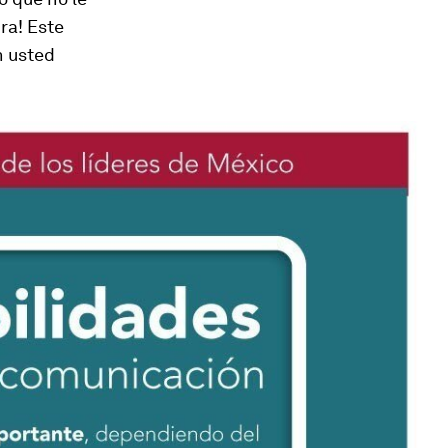
ra! Este
n usted