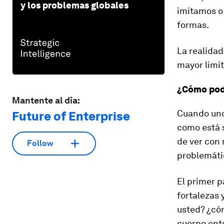
y los problemas globales
imitamos o 
formas.
La realidad
mayor limit
¿Cómo pode
Mantente al día:
Cuando uno 
Future of Enterprise
como está 
de ver con 
Follow
problemátic
El primer p
fortalezas 
usted? ¿có
cuerpo ente