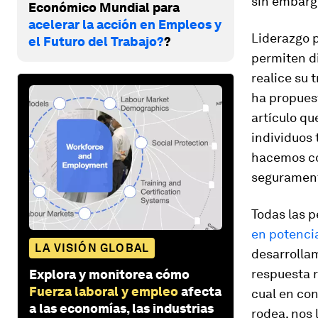
sin embarg
Económico Mundial para
acelerar la acción en Empleos y
Liderazgo 
el Futuro del Trabajo?
?
permiten di
realice su 
ha propuest
artículo q
individuos 
hacemos con
segurament
Todas las 
en potenci
LA VISIÓN GLOBAL
desarrolla
respuesta r
Explora y monitorea cómo
Fuerza laboral y empleo
afecta
cual en con
a las economías, las industrias
rodea, nos 