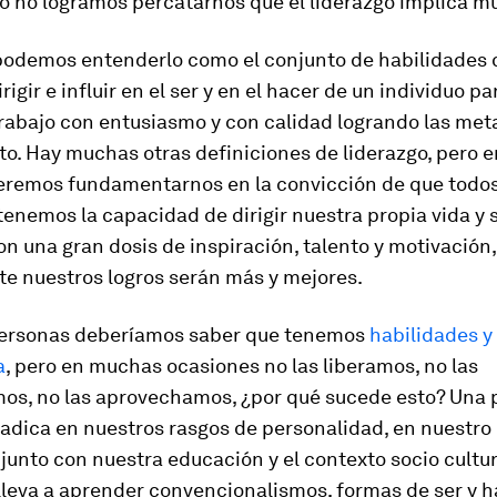
o no logramos percatarnos que el liderazgo implica 
podemos entenderlo como el conjunto de habilidades 
rigir e influir en el ser y en el hacer de un individuo p
trabajo con entusiasmo y con calidad logrando las met
o. Hay muchas otras definiciones de liderazgo, pero e
ueremos fundamentarnos en la convicción de que todos
tenemos la capacidad de dirigir nuestra propia vida y s
 una gran dosis de inspiración, talento y motivación,
e nuestros logros serán más y mejores.
personas deberíamos saber que tenemos
habilidades y
a
, pero en muchas ocasiones no las liberamos, no las
mos, no las aprovechamos, ¿por qué sucede esto? Una 
adica en nuestros rasgos de personalidad, en nuestro c
junto con nuestra educación y el contexto socio cultu
lleva a aprender convencionalismos, formas de ser y 