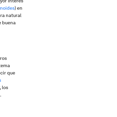
yor interés
onoides
) en
ra natural
de buena
ros
stema
cir que
s
 los
.