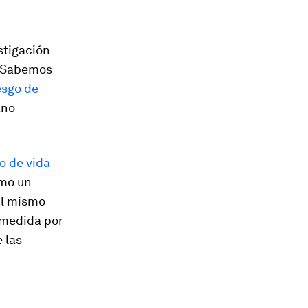
stigación
d. Sabemos
esgo de
ano
o de vida
ómo un
El mismo
smedida por
 las