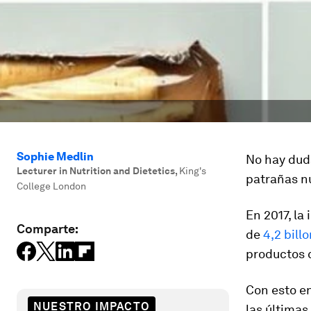
Sophie Medlin
No hay dud
‎Lecturer in Nutrition and Dietetics
,
King's
patrañas nu
College London
En 2017, la
Comparte:
de
4,2 bill
productos c
Con esto e
NUESTRO IMPACTO
las últimas