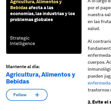
A lo largo 
Agricultura, Alimentos y
Bebidas
afecta a las
por el pape
economías, las industrias y los
nuestra sa
problemas globales
en las frut
salud.
Al contrari
fundamenta
enfermedad
cuerpos. A
Mantente al día:
inmunológic
Agricultura, Alimentos y
pueden jug
Bebidas
enfermeda
trastornos
Follow
2. Evite e