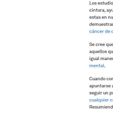
Los estudio
cintura, ay
estas en nu
demuestran
cáncer de 
Se cree que
aquellos q
igual mane
mental
.
Cuando com
apuntarse a
seguir un 
cualquier c
Resumiendo