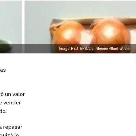
Image:
REUTERS/Lisi Niesner/Illustration
mas
zó un valor
de vender
do.
a repasar
quizá le