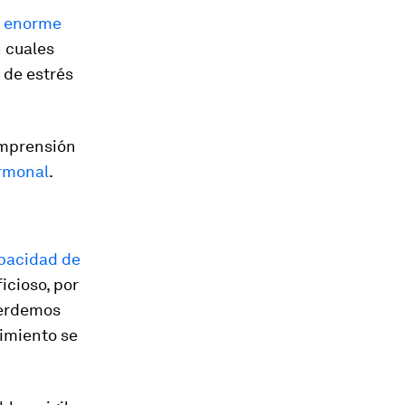
n
enorme
n cuales
 de estrés
omprensión
ormonal
.
apacidad de
icioso, por
 perdemos
imiento se