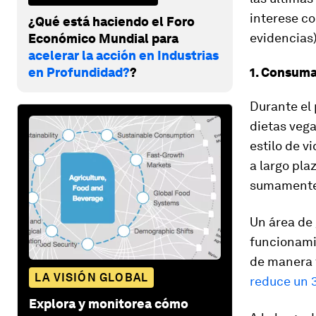
interese c
¿Qué está haciendo el Foro
evidencias)
Económico Mundial para
acelerar la acción en Industrias
en Profundidad?
?
1. Consuma
Durante el
dietas vega
estilo de 
a largo pla
sumamente 
Un área de 
funcionami
de manera 
LA VISIÓN GLOBAL
reduce un 3
Explora y monitorea cómo