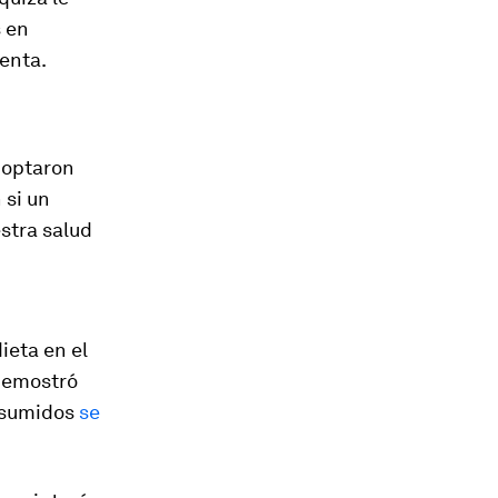
s en
ienta.
doptaron
 si un
stra salud
ieta en el
 demostró
onsumidos
se