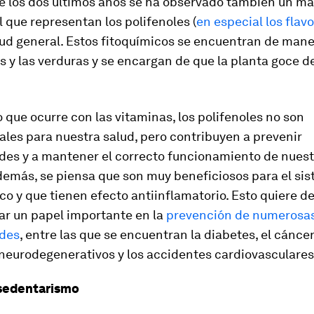
de los dos últimos años se ha observado también un ma
l que representan los polifenoles (
en especial los flav
lud general. Estos fitoquímicos se encuentran de mane
as y las verduras y se encargan de que la planta goce 
o que ocurre con las vitaminas, los polifenoles no son
les para nuestra salud, pero contribuyen a prevenir
es y a mantener el correcto funcionamiento de nuest
demás, se piensa que son muy beneficiosos para el si
o y que tienen efecto antiinflamatorio. Esto quiere de
ar un papel importante en la
prevención de numerosa
des
, entre las que se encuentran la diabetes, el cáncer,
 neurodegenerativos y los accidentes cardiovasculares
l sedentarismo