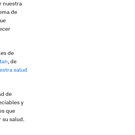
r nuestra
quema de
que
ecer
les de
tan
, de
estra salud
ad de
eciables y
es que
 su salud.