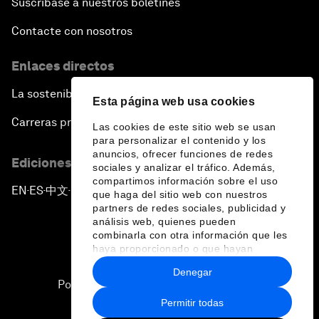
Suscríbase a nuestros boletines
Contacte con nosotros
Enlaces directos
La sostenibilidad en el Foro
Esta página web usa cookies
Carreras profesionales
Las cookies de este sitio web se usan
para personalizar el contenido y los
anuncios, ofrecer funciones de redes
Ediciones en otros idiomas
sociales y analizar el tráfico. Además,
compartimos información sobre el uso
EN
ES
中文
日本語
▪
▪
▪
que haga del sitio web con nuestros
partners de redes sociales, publicidad y
análisis web, quienes pueden
combinarla con otra información que les
haya proporcionado o que hayan
recopilado a partir del uso que haya
Denegar
hecho de sus servicios.
Política de privacidad y normas de uso
Permitir todas
Sitemap