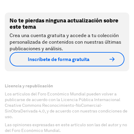
No te pierdas ninguna actualización sobre
este tema
Crea una cuenta gratuita y accede a tu colección
personalizada de contenidos con nuestras últimas
publicaciones y análisis.
Inscríbete de forma gratuita
Licencia y republicación
Los artículos del Foro Económico Mundial pueden volver a
publicarse de acuerdo con la Licencia Pública Internacional
Creative Commons Reconocimiento-NoComercial-
SinObraDerivada 4.0, y de acuerdo con nuestras condiciones de
uso.
Las opiniones expresadas en este artículo son las del autor y no
del Foro Económico Mundial.