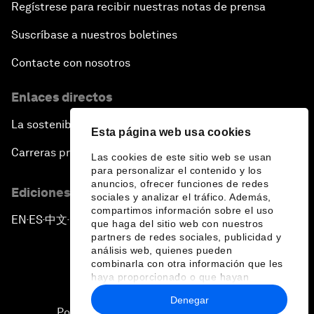
Regístrese para recibir nuestras notas de prensa
Suscríbase a nuestros boletines
Contacte con nosotros
Enlaces directos
La sostenibilidad en el Foro
Esta página web usa cookies
Carreras profesionales
Las cookies de este sitio web se usan
para personalizar el contenido y los
anuncios, ofrecer funciones de redes
Ediciones en otros idiomas
sociales y analizar el tráfico. Además,
compartimos información sobre el uso
EN
ES
中文
日本語
▪
▪
▪
que haga del sitio web con nuestros
partners de redes sociales, publicidad y
análisis web, quienes pueden
combinarla con otra información que les
haya proporcionado o que hayan
recopilado a partir del uso que haya
Denegar
hecho de sus servicios.
Política de privacidad y normas de uso