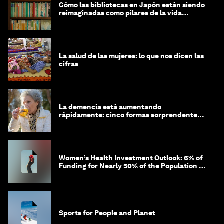
Cómo las bibliotecas en Japón están siendo
reimaginadas como pilares de la vida
comunitaria
La salud de las mujeres: lo que nos dicen las
cifras
La demencia está aumentando
rápidamente: cinco formas sorprendentes
de proteger tu cerebro
Women’s Health Investment Outlook: 6% of
Funding for Nearly 50% of the Population –
Not Just a Gap, but Untapped White Space
Sports for People and Planet