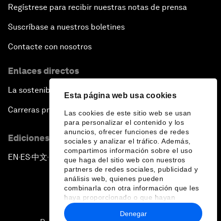
Regístrese para recibir nuestras notas de prensa
Suscríbase a nuestros boletines
Contacte con nosotros
Enlaces directos
La sostenibilidad en el Foro
Esta página web usa cookies
Carreras profesionales
Las cookies de este sitio web se usan
para personalizar el contenido y los
anuncios, ofrecer funciones de redes
Ediciones en otros idiomas
sociales y analizar el tráfico. Además,
compartimos información sobre el uso
EN
ES
中文
日本語
▪
▪
▪
que haga del sitio web con nuestros
partners de redes sociales, publicidad y
análisis web, quienes pueden
combinarla con otra información que les
haya proporcionado o que hayan
recopilado a partir del uso que haya
Denegar
hecho de sus servicios.