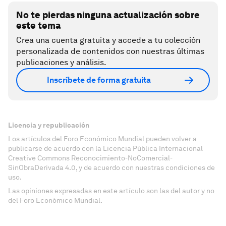
No te pierdas ninguna actualización sobre
este tema
Crea una cuenta gratuita y accede a tu colección
personalizada de contenidos con nuestras últimas
publicaciones y análisis.
Inscríbete de forma gratuita
Licencia y republicación
Los artículos del Foro Económico Mundial pueden volver a
publicarse de acuerdo con la Licencia Pública Internacional
Creative Commons Reconocimiento-NoComercial-
SinObraDerivada 4.0, y de acuerdo con nuestras condiciones de
uso.
Las opiniones expresadas en este artículo son las del autor y no
del Foro Económico Mundial.