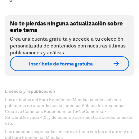
No te pierdas ninguna actualización sobre
este tema
Crea una cuenta gratuita y accede a tu colección
personalizada de contenidos con nuestras últimas
publicaciones y análisis.
Inscríbete de forma gratuita
Licencia y republicación
Los artículos del Foro Económico Mundial pueden volver a
publicarse de acuerdo con la Licencia Pública Internacional
Creative Commons Reconocimiento-NoComercial-
SinObraDerivada 4.0, y de acuerdo con nuestras condiciones de
uso.
Las opiniones expresadas en este artículo son las del autor y no
del Foro Económico Mundial.