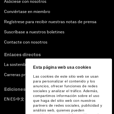
Asóciese con nosotros
Conviértase en miembro
Regístrese para recibir nuestras notas de prensa
Suscríbase a nuestros boletines
Contacte con nosotros
Enlaces directos
La sostenibilidad en el Foro
Esta página web usa cookies
Carreras profesionales
Las cookies de este sitio web se usan
para personalizar el contenido y los
anuncios, ofrecer funciones de redes
Ediciones en otros idiomas
sociales y analizar el tráfico. Además,
compartimos información sobre el uso
EN
ES
中文
日本語
▪
▪
▪
que haga del sitio web con nuestros
partners de redes sociales, publicidad y
análisis web, quienes pueden