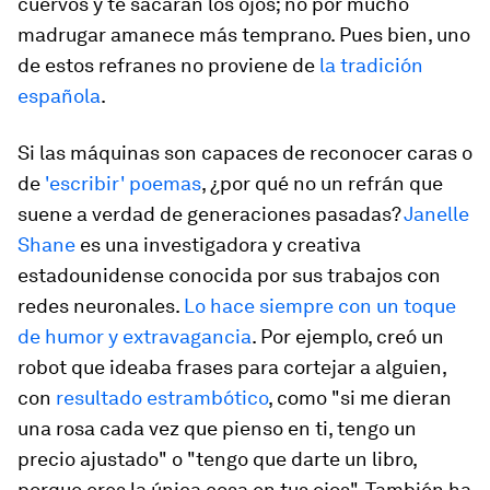
cuervos y te sacarán los ojos; no por mucho
madrugar amanece más temprano. Pues bien, uno
de estos refranes no proviene de
la tradición
española
.
Si las máquinas son capaces de reconocer caras o
de
'escribir' poemas
, ¿por qué no un refrán que
suene a verdad de generaciones pasadas?
Janelle
Shane
es una investigadora y creativa
estadounidense conocida por sus trabajos con
redes neuronales.
Lo hace siempre con un toque
de humor y extravagancia
. Por ejemplo, creó un
robot que ideaba frases para cortejar a alguien,
con
resultado estrambótico
, como "si me dieran
una rosa cada vez que pienso en ti, tengo un
precio ajustado" o "tengo que darte un libro,
porque eres la única cosa en tus ojos". También ha