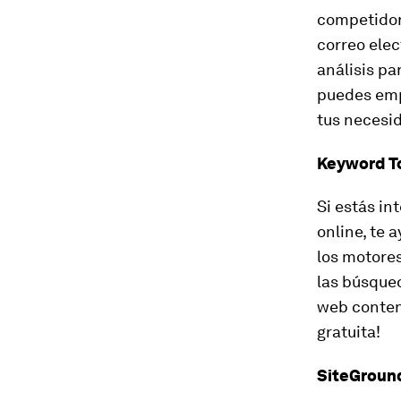
competidore
correo elec
análisis pa
puedes empe
tus necesi
Keyword T
Si estás in
online, te 
los motore
las búsqued
web conteni
gratuita!
SiteGroun