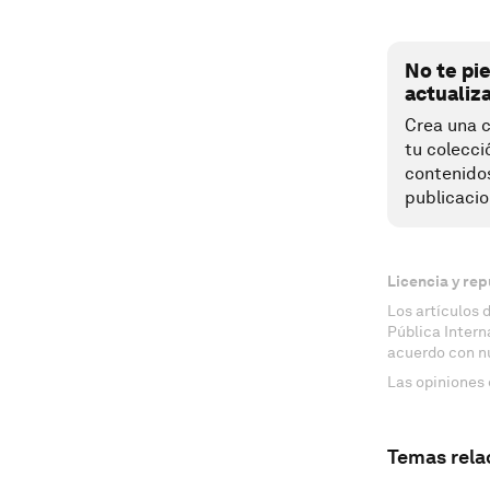
No te pi
actualiz
Crea una c
tu colecci
contenido
publicacio
Licencia y rep
Los artículos 
Pública Inter
acuerdo con n
Las opiniones 
Temas rela