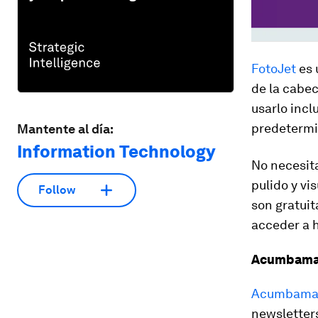
FotoJet
es 
de la cabec
usarlo incl
predetermin
Mantente al día:
Information Technology
No necesit
pulido y vi
Follow
son gratuit
acceder a h
Acumbama
Acumbama
newsletter