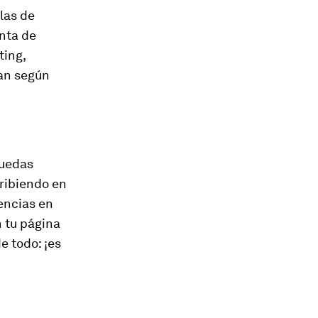
las de
enta de
ting,
lan según
quedas
cribiendo en
encias en
n tu página
e todo: ¡es