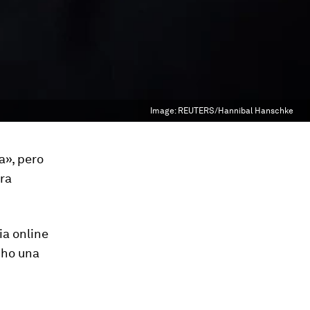
Image:
REUTERS/Hannibal Hanschke
a», pero
era
a online
cho una