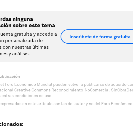
erdas ninguna
ación sobre este tema
uenta gratuita y accede a
Inscríbete de forma gratuita
ón personalizada de
s con nuestras últimas
nes y análisis.
ublicación
del Foro Económico Mundial pueden volver a publicarse de acuerdo con
nacional Creative Commons Reconocimiento-NoComercial-SinObraDeri
uestras condiciones de uso.
expresadas en este artículo son las del autor y no del Foro Económico
cionados: