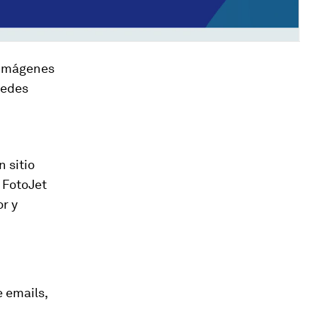
s imágenes
uedes
 sitio
e FotoJet
or y
 emails,