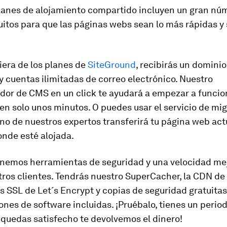
lanes de alojamiento compartido incluyen un gran nú
uitos para que las páginas webs sean lo más rápidas y
iera de los planes de
SiteGround
, recibirás un dominio
y cuentas ilimitadas de correo electrónico. Nuestro
ador de CMS en un click te ayudará a empezar a funcio
n solo unos minutos. O puedes usar el servicio de mi
uno de nuestros expertos transferirá tu página web act
onde esté alojada.
nemos herramientas de seguridad y una velocidad me
ros clientes. Tendrás nuestro
SuperCacher
, la CDN de
os SSL de
Let´s Encrypt
y copias de seguridad gratuita
ones de software incluidas. ¡Pruébalo, tienes un perio
o quedas satisfecho te devolvemos el dinero!