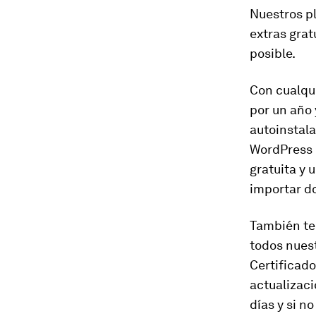
Nuestros p
extras grat
posible.
Con cualqu
por un año 
autoinstal
WordPress e
gratuita y 
importar d
También te
todos nuest
Certificad
actualizaci
días y si n