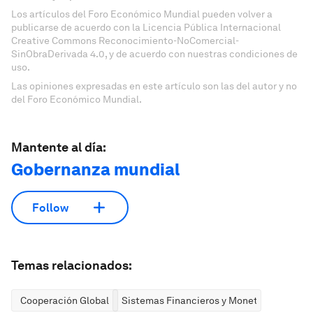
Los artículos del Foro Económico Mundial pueden volver a
publicarse de acuerdo con la Licencia Pública Internacional
Creative Commons Reconocimiento-NoComercial-
SinObraDerivada 4.0, y de acuerdo con nuestras condiciones de
uso.
Las opiniones expresadas en este artículo son las del autor y no
del Foro Económico Mundial.
Mantente al día:
Gobernanza mundial
Follow
Temas relacionados:
Cooperación Global
Sistemas Financieros y Monetarios