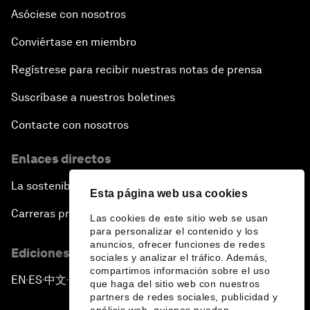
Asóciese con nosotros
Conviértase en miembro
Regístrese para recibir nuestras notas de prensa
Suscríbase a nuestros boletines
Contacte con nosotros
Enlaces directos
La sostenibilidad en el Foro
Esta página web usa cookies
Carreras profesionales
Las cookies de este sitio web se usan
para personalizar el contenido y los
anuncios, ofrecer funciones de redes
Ediciones en otros idiomas
sociales y analizar el tráfico. Además,
compartimos información sobre el uso
EN
ES
中文
日本語
▪
▪
▪
que haga del sitio web con nuestros
partners de redes sociales, publicidad y