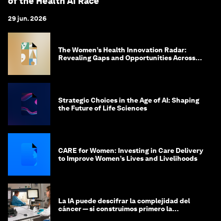
of the Health AI Race
29 jun. 2026
The Women’s Health Innovation Radar:
Revealing Gaps and Opportunities Across
the Science-to-Patient Journey
Strategic Choices in the Age of AI: Shaping
the Future of Life Sciences
CARE for Women: Investing in Care Delivery
to Improve Women’s Lives and Livelihoods
La IA puede descifrar la complejidad del
cáncer — si construimos primero la
infraestructura de datos