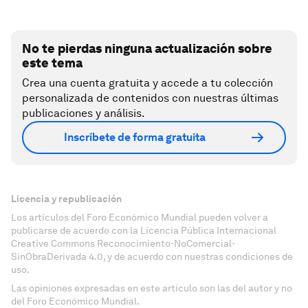
No te pierdas ninguna actualización sobre
este tema
Crea una cuenta gratuita y accede a tu colección
personalizada de contenidos con nuestras últimas
publicaciones y análisis.
Inscríbete de forma gratuita
Licencia y republicación
Los artículos del Foro Económico Mundial pueden volver a
publicarse de acuerdo con la Licencia Pública Internacional
Creative Commons Reconocimiento-NoComercial-
SinObraDerivada 4.0, y de acuerdo con nuestras condiciones de
uso.
Las opiniones expresadas en este artículo son las del autor y no
del Foro Económico Mundial.