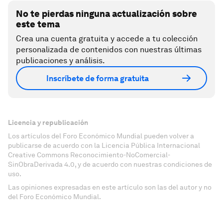
No te pierdas ninguna actualización sobre
este tema
Crea una cuenta gratuita y accede a tu colección
personalizada de contenidos con nuestras últimas
publicaciones y análisis.
Inscríbete de forma gratuita
Licencia y republicación
Los artículos del Foro Económico Mundial pueden volver a
publicarse de acuerdo con la Licencia Pública Internacional
Creative Commons Reconocimiento-NoComercial-
SinObraDerivada 4.0, y de acuerdo con nuestras condiciones de
uso.
Las opiniones expresadas en este artículo son las del autor y no
del Foro Económico Mundial.