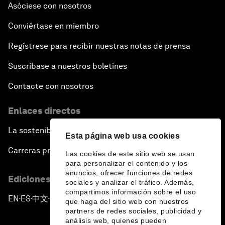
Asóciese con nosotros
Conviértase en miembro
Regístrese para recibir nuestras notas de prensa
Suscríbase a nuestros boletines
Contacte con nosotros
Enlaces directos
La sostenibilidad en el Foro
Esta página web usa cookies
Carreras profesionales
Las cookies de este sitio web se usan
para personalizar el contenido y los
anuncios, ofrecer funciones de redes
Ediciones en otros idiomas
sociales y analizar el tráfico. Además,
compartimos información sobre el uso
EN
ES
中文
日本語
▪
▪
▪
que haga del sitio web con nuestros
partners de redes sociales, publicidad y
análisis web, quienes pueden