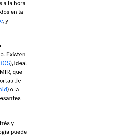
s a la hora
dos en la
e
, y
o
a. Existen
e
iOS
), ideal
 MIR, que
ortas de
oid
) o la
resantes
trés y
ogía puede