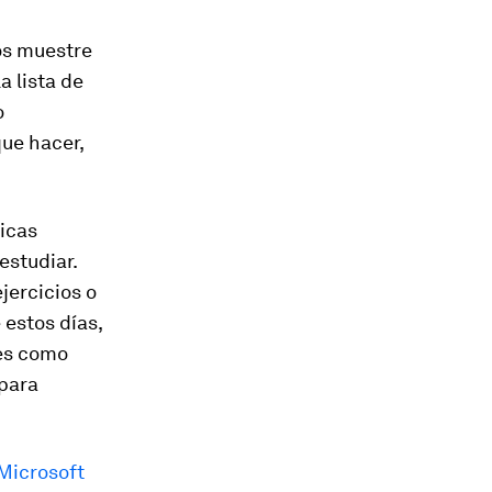
os muestre
a lista de
o
ue hacer,
picas
estudiar.
jercicios o
 estos días,
nes como
para
Microsoft