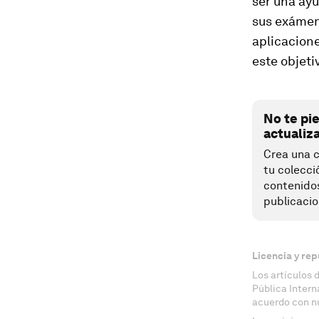
ser una ayu
sus exámene
aplicacione
este objeti
No te pi
actualiz
Crea una c
tu colecci
contenido
publicacio
Licencia y rep
Los artículos 
Pública Inter
acuerdo con n