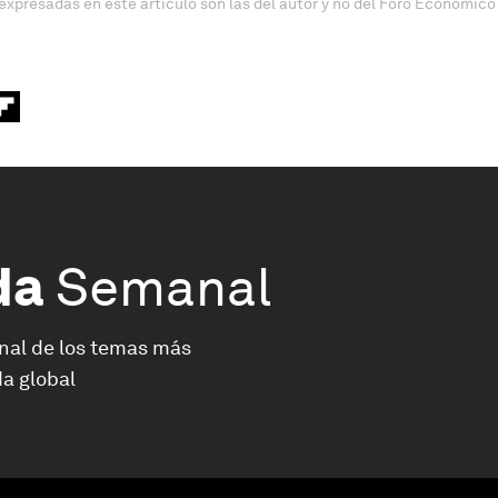
expresadas en este artículo son las del autor y no del Foro Económico
da
Semanal
nal de los temas más
a global