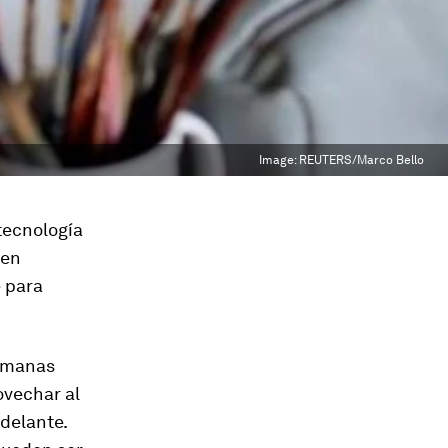
Image:
REUTERS/Marco Bello
tecnología
ben
e para
semanas
ovechar al
delante.