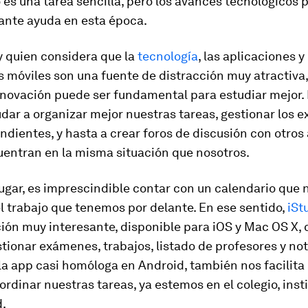
 es una tarea sencilla, pero los avances tecnológicos 
ante ayuda en esta época.
 quien considera que la
tecnología
, las aplicaciones y
s móviles son una fuente de distracción muy atractiva, 
nnovación puede ser fundamental para estudiar mejor.
dar a organizar mejor nuestras tareas, gestionar los 
ndientes, y hasta a crear foros de discusión con otro
uentran en la misma situación que nosotros.
ugar, es imprescindible contar con un calendario que 
el trabajo que tenemos por delante. En ese sentido,
iSt
ión muy interesante, disponible para iOS y Mac OS X, 
tionar exámenes, trabajos, listado de profesores y not
 la app casi homóloga en Android, también nos facilita
oordinar nuestras tareas, ya estemos en el colegio, insti
d.