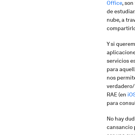
Office
, son
de estudia
nube, a tra
compartirl
Y si querem
aplicacion
servicios e
para aquel
nos permit
verdadero/
RAE (en
iO
para consul
No hay duda
cansancio 