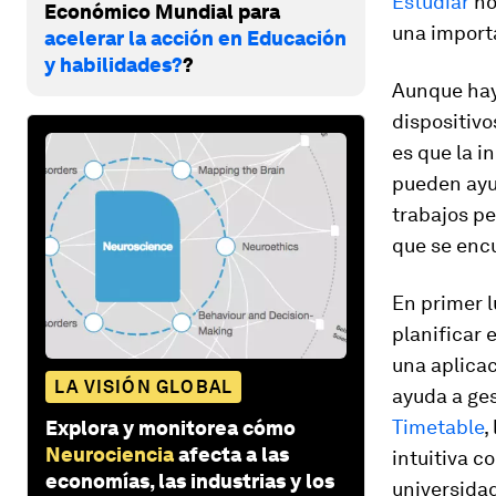
Estudiar
no
Económico Mundial para
una import
acelerar la acción en Educación
y habilidades?
?
Aunque hay
dispositivo
es que la i
pueden ayu
trabajos pe
que se enc
En primer l
planificar 
una aplicac
LA VISIÓN GLOBAL
ayuda a ges
Timetable
,
Explora y monitorea cómo
Neurociencia
afecta a las
intuitiva c
economías, las industrias y los
universida