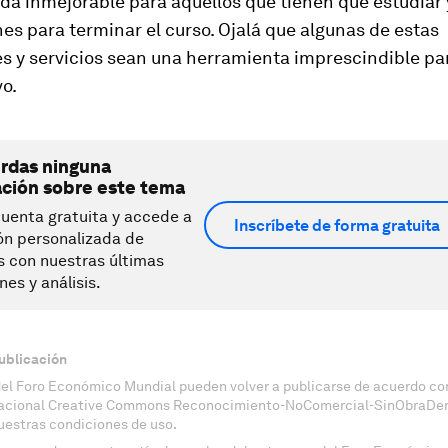
da inmejorable para aquellos que tienen que estudiar 
s para terminar el curso. Ojalá que algunas de estas
s y servicios sean una herramienta imprescindible par
vo.
erdas ninguna
ación sobre este tema
uenta gratuita y accede a
Inscríbete de forma gratuita
ón personalizada de
s con nuestras últimas
nes y análisis.
ublicación
del Foro Económico Mundial pueden volver a publicarse de acuerdo con
nacional Creative Commons Reconocimiento-NoComercial-SinObraDeri
uestras condiciones de uso.