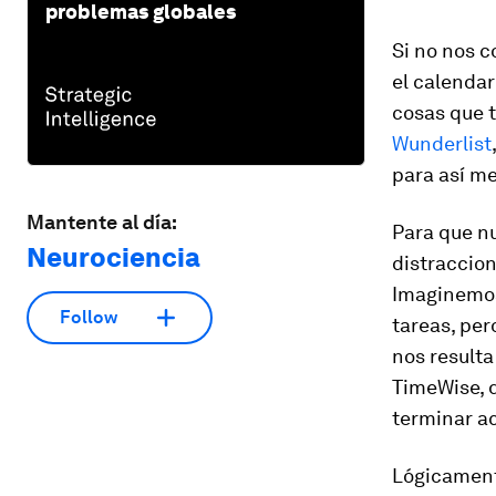
problemas globales
Si no nos 
el calenda
cosas que 
Wunderlist
para así me
Mantente al día:
Para que nu
Neurociencia
distraccion
Imaginemos,
Follow
tareas, per
nos resulta
TimeWise, 
terminar ac
Lógicamente