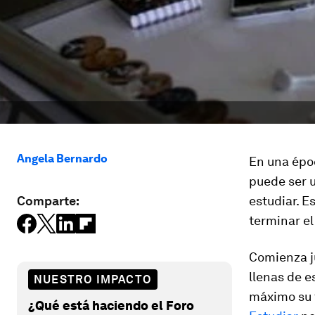
Angela Bernardo
En una époc
puede ser 
Comparte:
estudiar. E
terminar el
Comienza j
llenas de e
NUESTRO IMPACTO
máximo su 
¿Qué está haciendo el Foro