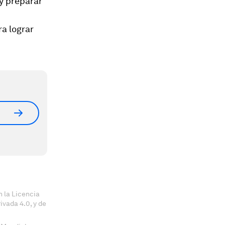
y preparar
a lograr
 la Licencia
vada 4.0, y de