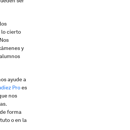
pueden ser
 los
lo cierto
 Nos
exámenes y
s alumnos
nos ayude a
udiez Pro
es
que nos
as.
 de forma
tuto o en la