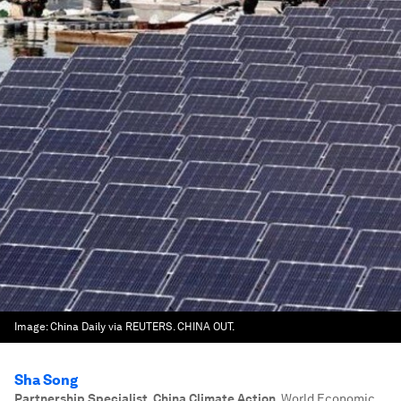
Image:
China Daily via REUTERS. CHINA OUT.
Sha Song
Partnership Specialist, China Climate Action
,
World Economic