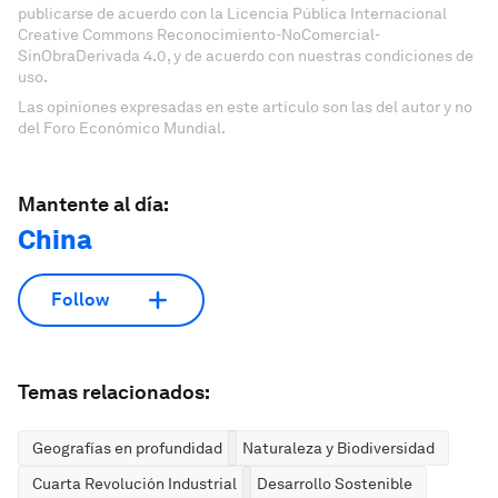
publicarse de acuerdo con la Licencia Pública Internacional
Creative Commons Reconocimiento-NoComercial-
SinObraDerivada 4.0, y de acuerdo con nuestras condiciones de
uso.
Las opiniones expresadas en este artículo son las del autor y no
del Foro Económico Mundial.
Mantente al día:
China
Follow
Temas relacionados:
Geografías en profundidad
Naturaleza y Biodiversidad
Cuarta Revolución Industrial
Desarrollo Sostenible