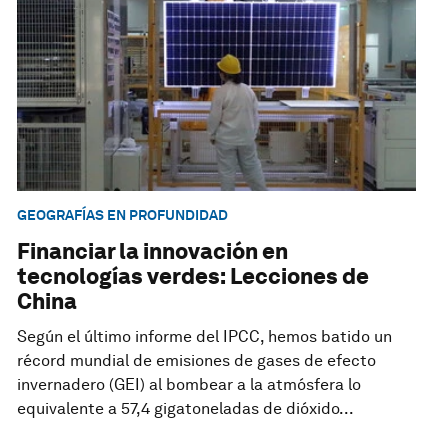
GEOGRAFÍAS EN PROFUNDIDAD
Financiar la innovación en
tecnologías verdes: Lecciones de
China
Según el último informe del IPCC, hemos batido un
récord mundial de emisiones de gases de efecto
invernadero (GEI) al bombear a la atmósfera lo
equivalente a 57,4 gigatoneladas de dióxido...