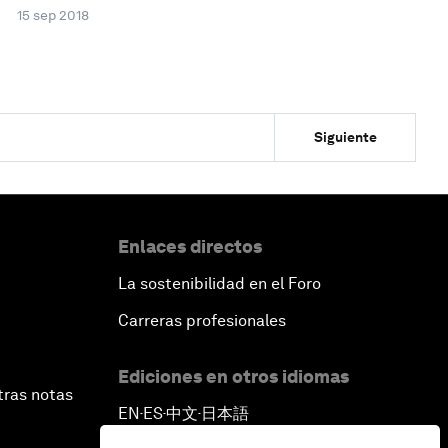
15 sep 2018
Siguiente
Enlaces directos
La sostenibilidad en el Foro
Carreras profesionales
Ediciones en otros idiomas
tras notas
EN
ES
中文
日本語
▪
▪
▪