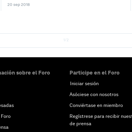
20 sep 2018
1/2
ación sobre el Foro
Participe en el Foro
Iniciar sesión
Asóciese con nosotros
esadas
Conviértase en miembro
 Foro
Regístrese para recibir nues
de prensa
ensa