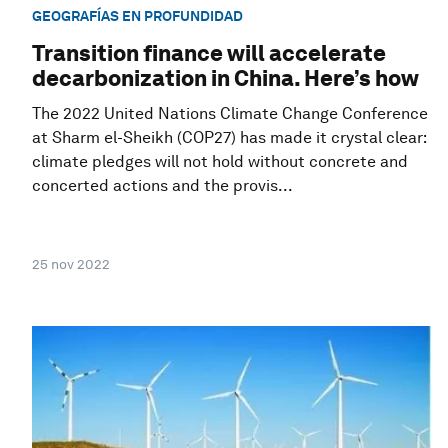
GEOGRAFÍAS EN PROFUNDIDAD
Transition finance will accelerate
decarbonization in China. Here’s how
The 2022 United Nations Climate Change Conference
at Sharm el-Sheikh (COP27) has made it crystal clear:
climate pledges will not hold without concrete and
concerted actions and the provis...
25 nov 2022