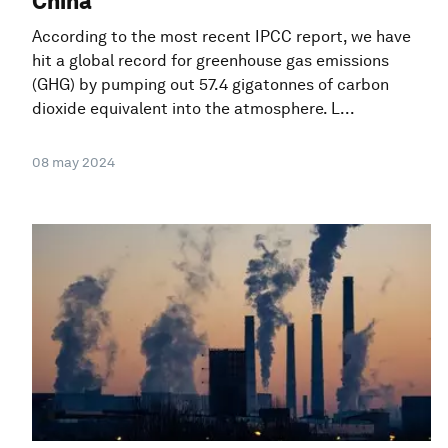
China
According to the most recent IPCC report, we have
hit a global record for greenhouse gas emissions
(GHG) by pumping out 57.4 gigatonnes of carbon
dioxide equivalent into the atmosphere. L...
08 may 2024