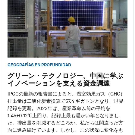
GEOGRAFÍAS EN PROFUNDIDAD
グリーン・テクノロジー、中国に学ぶ
イノベーションを支える資金調達
IPCCの最新の報告書によると、温室効果ガス（GHG）
排出量は二酸化炭素換算で57.4 ギガトンとなり、世界
記録を更新。2023年は、産業革命以前の平均を
1.45±0.12℃上回り、記録上最も暖かい年となりまし
た。排出量を削減するどころか、私たちは間違った方
向に進み続けています。しかし、この状況に変化をも