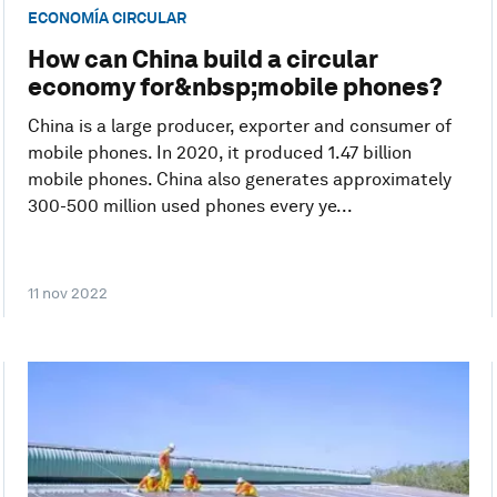
ECONOMÍA CIRCULAR
How can China build a circular
economy for&nbsp;mobile phones?
China is a large producer, exporter and consumer of
mobile phones. In 2020, it produced 1.47 billion
mobile phones. China also generates approximately
300-500 million used phones every ye...
11 nov 2022