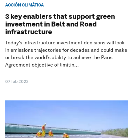
ACCIÓN CLIMÁTICA
3 key enablers that support green
investment in Belt and Road
infrastructure
Today’s infrastructure investment decisions will lock
in emissions trajectories for decades and could make
or break the world’s ability to achieve the Paris
Agreement objective of limitin...
07 feb 2022