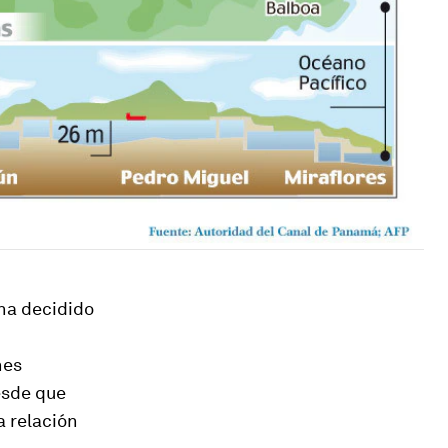
 ha decidido
nes
esde que
 relación