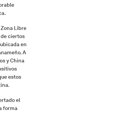
orable
ca.
 Zona Libre
 de ciertos
 ubicada en
anameño. A
os y China
sitivos
que estos
ina.
ertado el
na forma