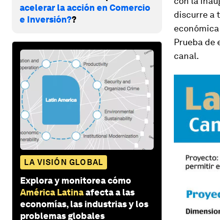
con la inau
acelerar la acción en Comercio
discurre a 
e Inversión?
?
económica 
Prueba de e
canal.
LA VISIÓN GLOBAL
Explora y monitorea cómo
América Latina
afecta a las
economías, las industrias y los
problemas globales