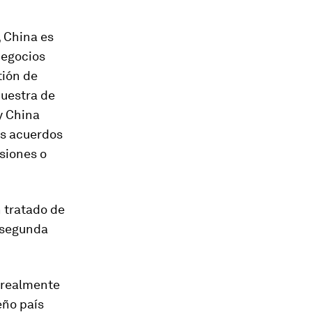
, China es
negocios
tión de
muestra de
y China
os acuerdos
siones o
n tratado de
a segunda
 realmente
eño país