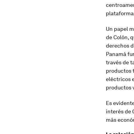
centroamer
plataforma
Un papel mu
de Colón, q
derechos 
Panamá fun
través de t
productos t
eléctricos 
productos 
Es evident
interés de 
más económ