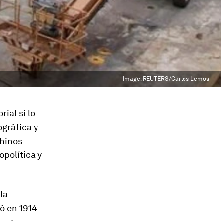
Image:
REUTERS/Carlos Lemos
ial si lo
gráfica y
chinos
política y
la
ó en 1914