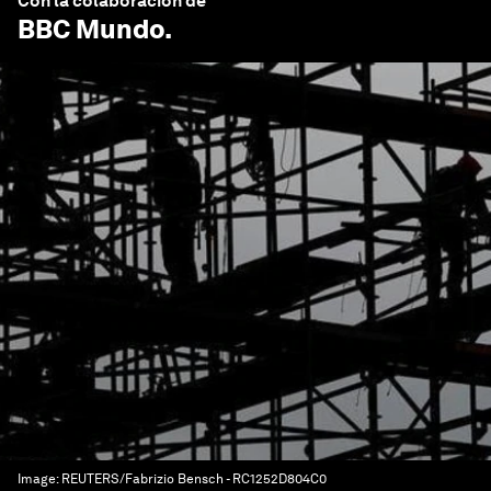
Con la colaboración de
BBC Mundo
.
Image:
REUTERS/Fabrizio Bensch - RC1252D804C0