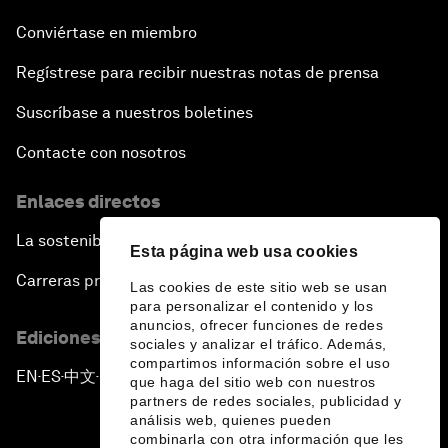
Conviértase en miembro
Regístrese para recibir nuestras notas de prensa
Suscríbase a nuestros boletines
Contacte con nosotros
Enlaces directos
La sostenibilidad en el Foro
Esta página web usa cookies
Carreras profesionales
Las cookies de este sitio web se usan
para personalizar el contenido y los
anuncios, ofrecer funciones de redes
Ediciones en otros idiomas
sociales y analizar el tráfico. Además,
compartimos información sobre el uso
EN
ES
中文
日本語
▪
▪
▪
que haga del sitio web con nuestros
partners de redes sociales, publicidad y
análisis web, quienes pueden
combinarla con otra información que les