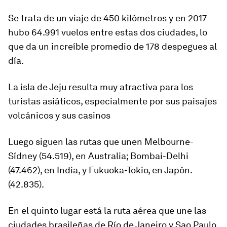
Se trata de un viaje de 450 kilómetros y en 2017
hubo 64.991 vuelos entre estas dos ciudades, lo
que da un increíble promedio de
178 despegues al
día
.
La isla de Jeju resulta muy atractiva para los
turistas asiáticos, especialmente
por sus paisajes
volcánicos y sus casinos
Luego siguen las rutas que unen Melbourne-
Sídney (54.519), en Australia; Bombai-Delhi
(47.462), en India, y Fukuoka-Tokio, en Japón.
(42.835).
En el quinto lugar está la ruta aérea que une
las
ciudades brasileñas de
Río de Janeiro y Sao Paulo
,