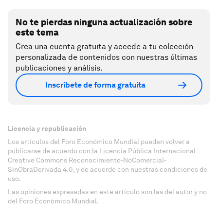
No te pierdas ninguna actualización sobre
este tema
Crea una cuenta gratuita y accede a tu colección
personalizada de contenidos con nuestras últimas
publicaciones y análisis.
Inscríbete de forma gratuita
Licencia y republicación
Los artículos del Foro Económico Mundial pueden volver a
publicarse de acuerdo con la Licencia Pública Internacional
Creative Commons Reconocimiento-NoComercial-
SinObraDerivada 4.0, y de acuerdo con nuestras condiciones de
uso.
Las opiniones expresadas en este artículo son las del autor y no
del Foro Económico Mundial.