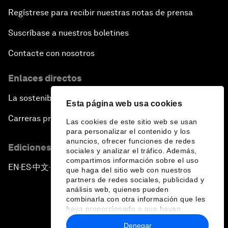
Regístrese para recibir nuestras notas de prensa
Suscríbase a nuestros boletines
Contacte con nosotros
Enlaces directos
La sostenibilidad en el Foro
Esta página web usa cookies
Carreras profesionales
Las cookies de este sitio web se usan
para personalizar el contenido y los
anuncios, ofrecer funciones de redes
Ediciones en otros idiomas
sociales y analizar el tráfico. Además,
compartimos información sobre el uso
EN
ES
中文
日本語
▪
▪
▪
que haga del sitio web con nuestros
partners de redes sociales, publicidad y
análisis web, quienes pueden
combinarla con otra información que les
haya proporcionado o que hayan
recopilado a partir del uso que haya
Denegar