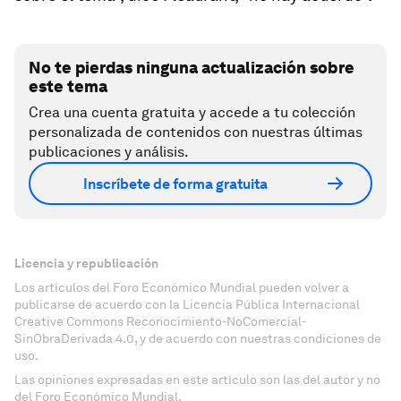
No te pierdas ninguna actualización sobre
este tema
Crea una cuenta gratuita y accede a tu colección
personalizada de contenidos con nuestras últimas
publicaciones y análisis.
Inscríbete de forma gratuita
Licencia y republicación
Los artículos del Foro Económico Mundial pueden volver a
publicarse de acuerdo con la Licencia Pública Internacional
Creative Commons Reconocimiento-NoComercial-
SinObraDerivada 4.0, y de acuerdo con nuestras condiciones de
uso.
Las opiniones expresadas en este artículo son las del autor y no
del Foro Económico Mundial.