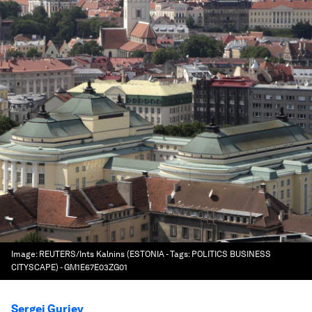
Image:
REUTERS/Ints Kalnins (ESTONIA - Tags: POLITICS BUSINESS
CITYSCAPE) - GM1E67E03ZG01
Sergei Guriev