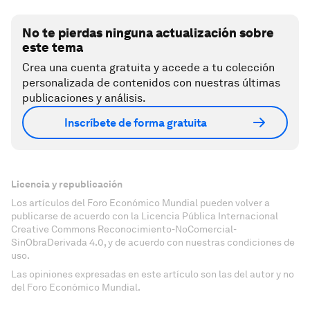
No te pierdas ninguna actualización sobre
este tema
Crea una cuenta gratuita y accede a tu colección
personalizada de contenidos con nuestras últimas
publicaciones y análisis.
Inscríbete de forma gratuita
Licencia y republicación
Los artículos del Foro Económico Mundial pueden volver a
publicarse de acuerdo con la Licencia Pública Internacional
Creative Commons Reconocimiento-NoComercial-
SinObraDerivada 4.0, y de acuerdo con nuestras condiciones de
uso.
Las opiniones expresadas en este artículo son las del autor y no
del Foro Económico Mundial.