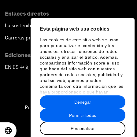
Enlaces directos
La sostenibilidad en el Foro
Esta página web usa cookies
Carreras profesionales
Las cookies de este sitio web se usan
para personalizar el contenido y los
anuncios, ofrecer funciones de redes
Ediciones en otros idiomas
sociales y analizar el tráfico. Además,
compartimos información sobre el uso
EN
ES
中文
日本語
▪
▪
▪
que haga del sitio web con nuestros
partners de redes sociales, publicidad y
análisis web, quienes pueden
combinarla con otra información que les
haya proporcionado o que hayan
recopilado a partir del uso que haya
Denegar
hecho de sus servicios.
Política de privacidad y normas de uso
Permitir todas
Sitemap
Personalizar
©
2026
Foro Económico Mundial
EN
ES
中文
日本語