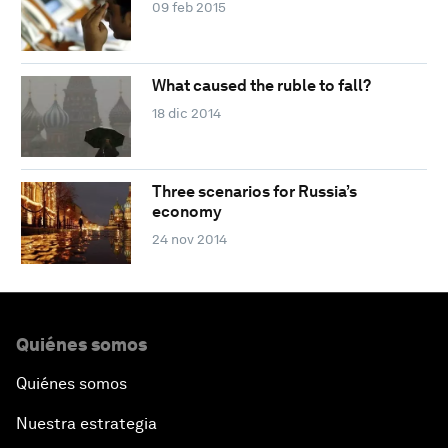
09 feb 2015
What caused the ruble to fall?
18 dic 2014
Three scenarios for Russia’s
economy
24 nov 2014
Quiénes somos
Quiénes somos
Nuestra estrategia