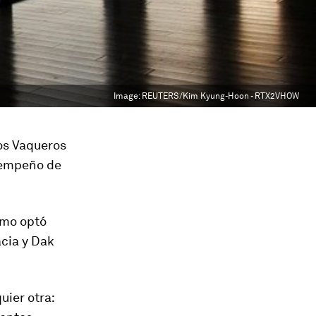
Image:
REUTERS/Kim Kyung-Hoon - RTX2VHOW
os Vaqueros
esempeño de
Romo optó
acia y Dak
uier otra: