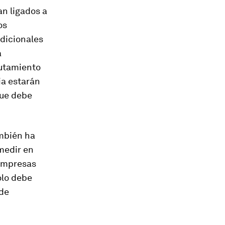
an ligados a
os
adicionales
a
utamiento
ia estarán
que debe
mbién ha
medir en
 empresas
ólo debe
 de