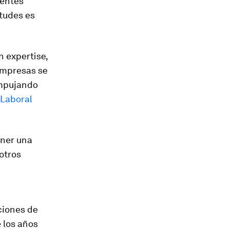
rentes
itudes es
 expertise,
empresas se
 empujando
Laboral
ener una
otros
ciones de
 los años