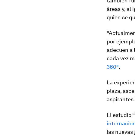
también fu
áreas y, al
quien se q
“Actualment
por ejemplo
adecuen a l
cada vez má
360°
.
La experien
plaza, asc
aspirantes.
El estudio “
internacio
las nuevas