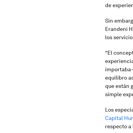
de experien
Sin embarg
Erandeni H
los servic
“El concep
experiencia
importaba–,
equilibro a
que están 
simple expe
Los especia
Capital H
respecto a 