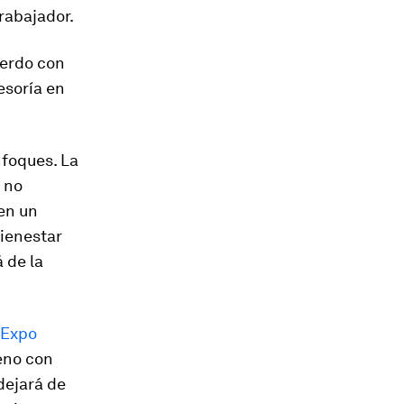
trabajador.
uerdo con
esoría en
nfoques. La
 no
jen un
bienestar
 de la
Expo
eno con
 dejará de