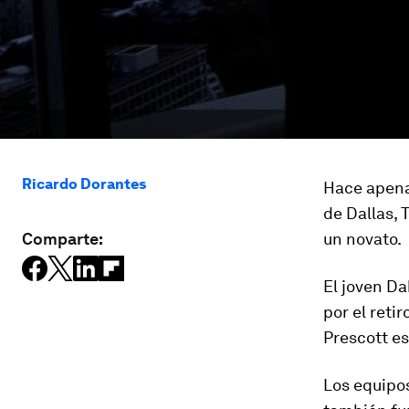
Ricardo Dorantes
Hace apena
de Dallas, 
Comparte:
un novato.
El joven Da
por el reti
Prescott es
Los equipos