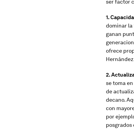
ser factor 
1. Capacid
dominar la 
ganan punto
generacione
ofrece prop
Hernández
2. Actualiz
se toma en
de actualiz
decano. Aq
con mayores
por ejemplo
posgrados o