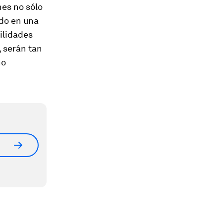
nes no sólo
ado en una
bilidades
, serán tan
no