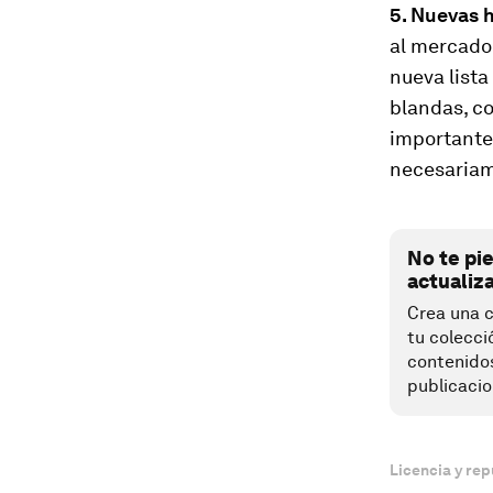
5. Nuevas 
al mercado 
nueva lista
blandas, co
importantes
necesariam
No te pi
actualiz
Crea una c
tu colecci
contenido
publicacio
Licencia y rep