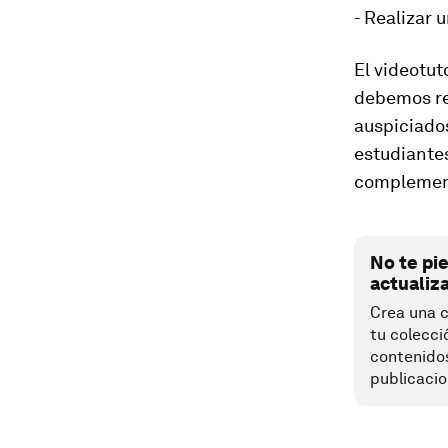
- Realizar 
El videotut
debemos rea
auspiciados
estudiantes
complemente
No te pi
actualiz
Crea una c
tu colecci
contenido
publicacio