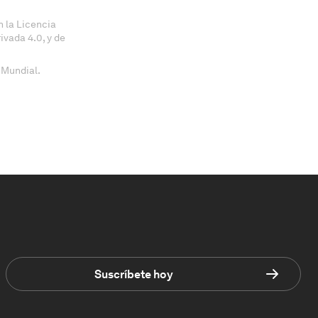
 la Licencia
vada 4.0, y de
 Mundial.
Suscríbete hoy