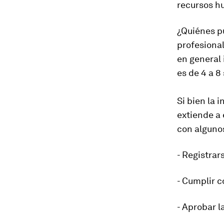
recursos h
¿Quiénes p
profesional
en general
es de 4 a 
Si bien la 
extiende a
con alguno
- Registrar
- Cumplir c
- Aprobar 