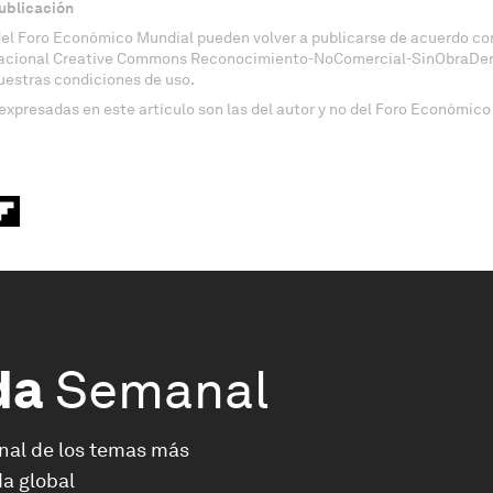
ublicación
del Foro Económico Mundial pueden volver a publicarse de acuerdo con
nacional Creative Commons Reconocimiento-NoComercial-SinObraDeri
uestras condiciones de uso.
expresadas en este artículo son las del autor y no del Foro Económico
da
Semanal
nal de los temas más
a global