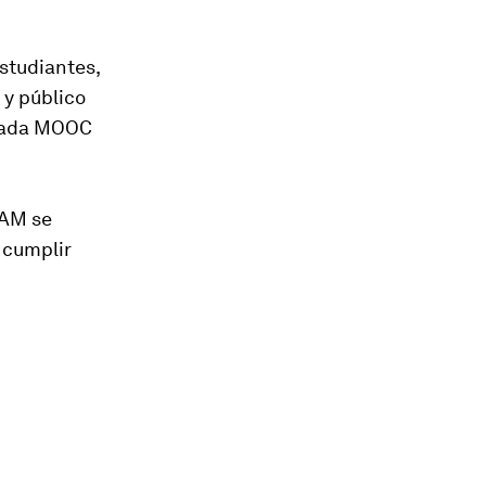
studiantes,
 y público
 cada MOOC
NAM se
 cumplir