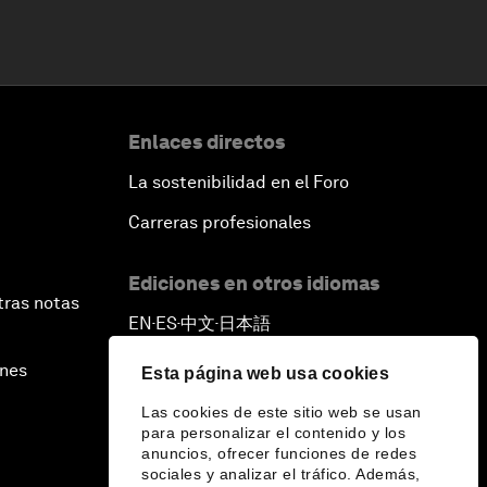
Enlaces directos
La sostenibilidad en el Foro
Carreras profesionales
Ediciones en otros idiomas
tras notas
EN
ES
中文
日本語
▪
▪
▪
ines
Esta página web usa cookies
Las cookies de este sitio web se usan
para personalizar el contenido y los
anuncios, ofrecer funciones de redes
sociales y analizar el tráfico. Además,