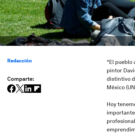
Redacción
“El pueblo 
pintor Dav
Comparte:
distintivo 
México (UN
Hoy tenemos
importante
profesiona
emprendimi