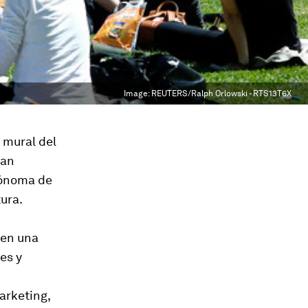
Image:
REUTERS/Ralph Orlowski - RTS13T6X
o mural del
ran
utónoma de
ura.
 en una
es y
arketing,