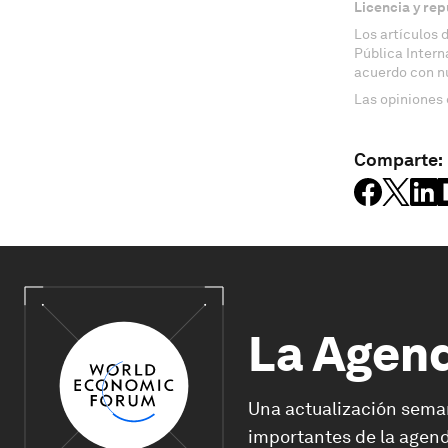
Licencia y rep
Los artículos 
Pública Inter
acuerdo con n
Las opiniones 
Comparte:
La Agen
Una actualización sema
importantes de la agend