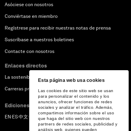
Asóciese con nosotros
Conviértase en miembro
Regístrese para recibir nuestras notas de prensa
Suscríbase a nuestros boletines
Contacte con nosotros
Enlaces directos
La sostenibilidad en el Foro
Esta página web usa cookies
Carreras profesionales
Las cookies de este sitio web se usan
para personalizar el contenido y los
anuncios, ofrecer funciones de redes
Ediciones en otros idiomas
sociales y analizar el tráfico. Además,
compartimos información sobre el uso
EN
ES
中文
日本語
▪
▪
▪
que haga del sitio web con nuestros
partners de redes sociales, publicidad y
análisis web, quienes pueden