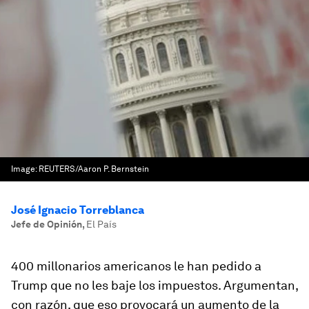
Image:
REUTERS/Aaron P. Bernstein
José Ignacio Torreblanca
Jefe de Opinión
,
El País
400 millonarios americanos le han pedido a
Trump que no les baje los impuestos. Argumentan,
con razón, que eso provocará un aumento de la