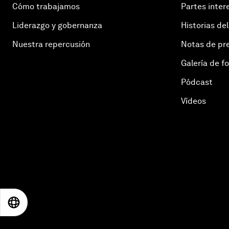
Cómo trabajamos
Partes inter
Liderazgo y gobernanza
Historias del
Nuestra repercusión
Notas de pr
Galería de f
Pódcast
Vídeos
EN
ES
中文
日本語