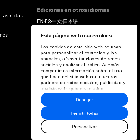
Ediciones en otros idiomas
tras notas
EN
ES
中文
日本語
▪
▪
▪
ines
Esta página web usa cookies
Las cookies de este sitio web se usan
para personalizar el contenido y los
anuncios, ofrecer funciones de redes
sociales y analizar el tráfico. Además,
compartimos información sobre el uso
que haga del sitio web con nuestros
partners de redes sociales, publicidad y
análisis web, quienes pueden
combinarla con otra información que les
Denegar
haya proporcionado o que hayan
recopilado a partir del uso que haya
hecho de sus servicios.
Permitir todas
Personalizar