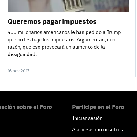
Queremos pagar impuestos
400 millonarios americanos le han pedido a Trump
que no les baje los impuestos. Argumentan, con
razón, que eso provocará un aumento de la
desigualdad.
16 nov 2017
ación sobre el Foro
Participe en el Foro
Iniciar sesión
Asóciese con nosotros