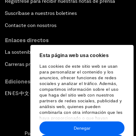
Regístrese para recibir nuestras notas de prensa
Suscríbase a nuestros boletines
Contacte con nosotros
Enlaces directos
La sostenibilidad en el Foro
Esta página web usa cookies
Carreras profesionales
Las cookies de este sitio web se usan
para personalizar el contenido y los
anuncios, ofrecer funciones de redes
Ediciones en otros idiomas
sociales y analizar el tráfico. Además,
compartimos información sobre el uso
EN
ES
中文
日本語
▪
▪
▪
que haga del sitio web con nuestros
partners de redes sociales, publicidad y
análisis web, quienes pueden
combinarla con otra información que les
haya proporcionado o que hayan
recopilado a partir del uso que haya
Denegar
hecho de sus servicios.
Política de privacidad y normas de uso