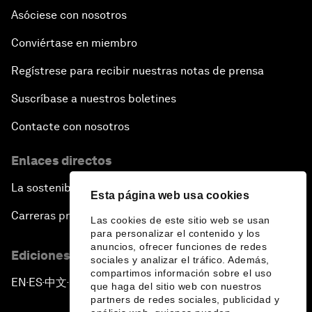
Asóciese con nosotros
Conviértase en miembro
Regístrese para recibir nuestras notas de prensa
Suscríbase a nuestros boletines
Contacte con nosotros
Enlaces directos
La sostenibilidad en el Foro
Esta página web usa cookies
Carreras profesionales
Las cookies de este sitio web se usan
para personalizar el contenido y los
anuncios, ofrecer funciones de redes
Ediciones en otros idiomas
sociales y analizar el tráfico. Además,
compartimos información sobre el uso
EN
ES
中文
日本語
▪
▪
▪
que haga del sitio web con nuestros
partners de redes sociales, publicidad y