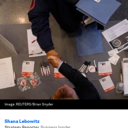
Image:
REUTERS/Brian Snyder
Shana Lebowitz
Strategy Reporter
,
Business Insider