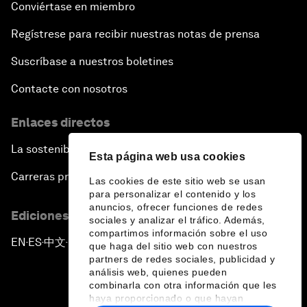
Conviértase en miembro
Regístrese para recibir nuestras notas de prensa
Suscríbase a nuestros boletines
Contacte con nosotros
Enlaces directos
La sostenibilidad en el Foro
Esta página web usa cookies
Carreras profesionales
Las cookies de este sitio web se usan
para personalizar el contenido y los
anuncios, ofrecer funciones de redes
Ediciones en otros idiomas
sociales y analizar el tráfico. Además,
compartimos información sobre el uso
EN
ES
中文
日本語
▪
▪
▪
que haga del sitio web con nuestros
partners de redes sociales, publicidad y
análisis web, quienes pueden
combinarla con otra información que les
haya proporcionado o que hayan