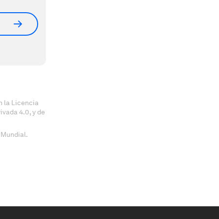
 la Licencia
vada 4.0, y de
 Mundial.