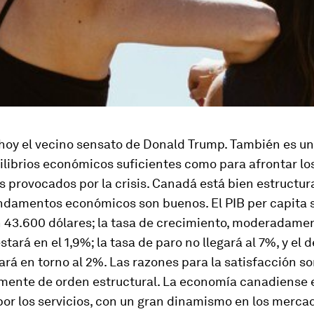
hoy el vecino sensato de Donald Trump. También es u
ilibrios económicos suficientes como para afrontar l
s provocados por la crisis. Canadá está bien estructu
undamentos económicos son buenos. El PIB per capita s
n 43.600 dólares; la tasa de crecimiento, moderadame
tará en el 1,9%; la tasa de paro no llegará al 7%, y el d
ará en torno al 2%. Las razones para la satisfacción s
mente de orden estructural. La economía canadiense 
or los servicios, con un gran dinamismo en los merca