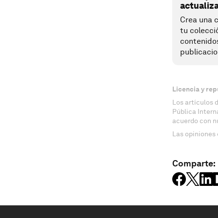
actualiz
Crea una c
tu colecci
contenido
publicacio
Licencia y rep
Los artículos 
Pública Inter
acuerdo con n
Las opiniones 
Comparte: