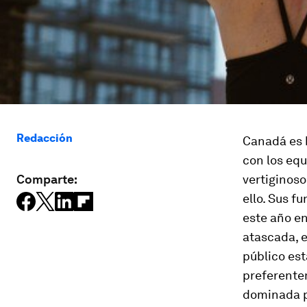
Redacción
Canadá es 
con los equ
Comparte:
vertiginoso
ello. Sus f
este año e
atascada, es
público est
preferente
dominada p