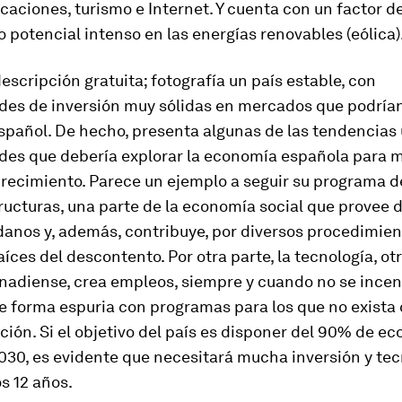
aciones, turismo e Internet. Y cuenta con un factor d
 potencial intenso en las energías renovables (eólica)
escripción gratuita; fotografía un país estable, con
des de inversión muy sólidas en mercados que podrían
español. De hecho, presenta algunas de las tendencias 
des que debería explorar la economía española para m
recimiento. Parece un ejemplo a seguir su programa d
ructuras, una parte de la economía social que provee d
danos y, además, contribuye, por diversos procedimien
raíces del descontento. Por otra parte, la tecnología, ot
adiense, crea empleos, siempre y cuando no se incent
de forma espuria con programas para los que no exista
ción. Si el objetivo del país es disponer del 90% de e
030, es evidente que necesitará mucha inversión y tec
s 12 años.