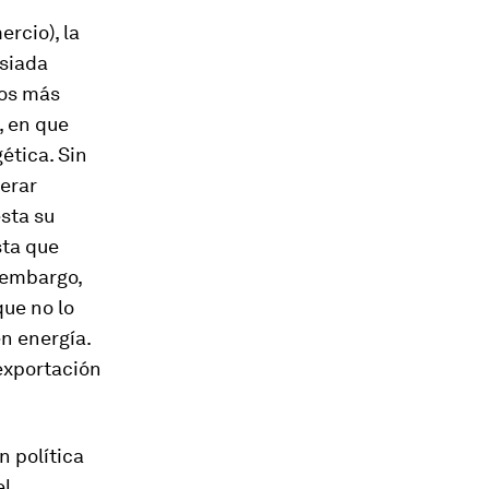
rcio), la
asiada
los más
, en que
ética. Sin
derar
sta su
sta que
 embargo,
que no lo
en energía.
exportación
n política
el