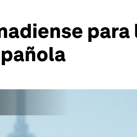
nadiense para l
spañola