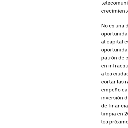
telecomunic
crecimiento
No es una d
oportunida
al capital 
oportunida
patrón de c
en infraest
a los ciuda
cortar las 
empeño can
inversión 
de financia
limpia en 2
los próximo