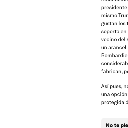
presidente 
mismo Trum
gustan los 
soporta en
vecino del 
un arancel 
Bombardier
considerab
fabrican, p
Así pues, n
una opción 
protegida 
No te pi