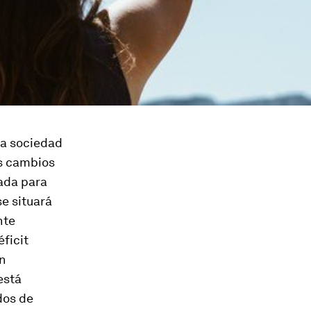
na sociedad
os cambios
rada para
e situará
nte
éficit
on
está
dos de