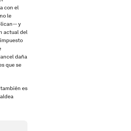
a con el
no le
plican— y
 actual del
n impuesto
e
rancel daña
es que se
á también es
 aldea