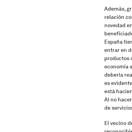
Además, gra
relación c
novedad en
beneficiado
España tien
entrar en d
productos 
economía so
debería rea
es evidente
está hacien
Al no hacer
de servicio
El vecino d
reconocible