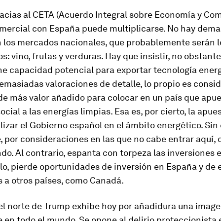
cias al CETA (Acuerdo Integral sobre Economía y Come
omercial con España puede multiplicarse. No hay dem
 los mercados nacionales, que probablemente serán 
s: vino, frutas y verduras. Hay que insistir, no obstante
e capacidad potencial para exportar tecnología energ
emasiadas valoraciones de detalle, lo propio es consi
de más valor añadido para colocar en un país que apue
cial a las energías limpias. Esa es, por cierto, la apue
lizar el Gobierno español en el ámbito energético. Sin
, por consideraciones en las que no cabe entrar aquí, 
do. Al contrario, espanta con torpeza las inversiones 
lo, pierde oportunidades de inversión en España y de 
s a otros países, como Canadá.
el norte de Trump exhibe hoy por añadidura una image
 en todo el mundo. Se opone al delirio proteccionista 