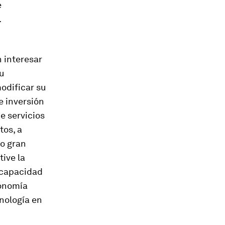
e
.
 interesar
u
odificar su
e inversión
e servicios
tos, a
ro gran
ive la
 capacidad
conomía
nología en