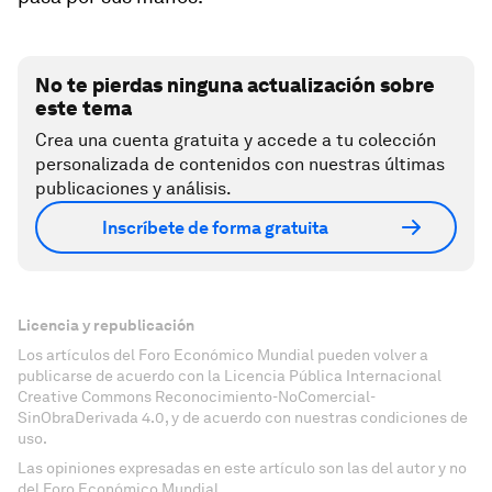
No te pierdas ninguna actualización sobre
este tema
Crea una cuenta gratuita y accede a tu colección
personalizada de contenidos con nuestras últimas
publicaciones y análisis.
Inscríbete de forma gratuita
Licencia y republicación
Los artículos del Foro Económico Mundial pueden volver a
publicarse de acuerdo con la Licencia Pública Internacional
Creative Commons Reconocimiento-NoComercial-
SinObraDerivada 4.0, y de acuerdo con nuestras condiciones de
uso.
Las opiniones expresadas en este artículo son las del autor y no
del Foro Económico Mundial.