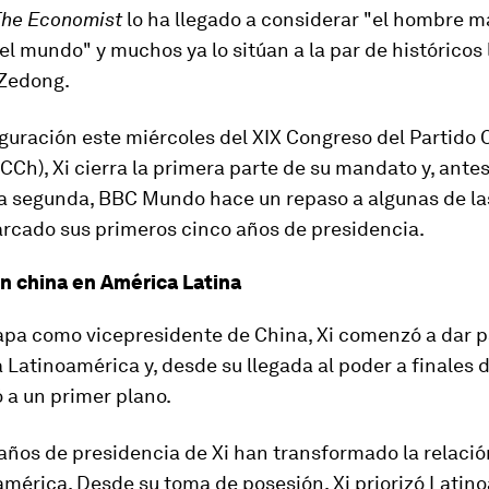
The Economist
lo ha llegado a considerar
"el hombre m
el mundo" y muchos ya l
o
sitúan a la par de históricos 
Zedong.
uguración este miércoles del XIX Congreso del Partido
CCh), Xi cierra la primera parte de su mandato y, ante
a segunda, BBC Mundo hace un repaso a algunas de las
rcado sus primeros cinco años de presidencia.
ón china en América Latina
tapa como vicepresidente de China, Xi comenzó a dar 
 Latinoamérica y, desde su llegada al poder a finales d
 a un primer plano.
años de presidencia de Xi han transformado la relaci
américa
. Desde su toma de posesión, Xi priorizó Latin