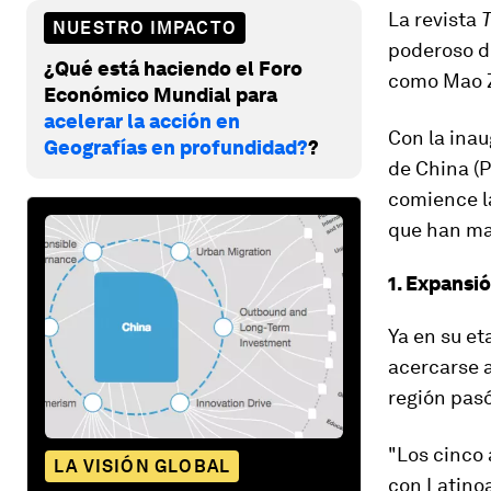
La revista
NUESTRO IMPACTO
poderoso d
¿Qué está haciendo el Foro
como Mao 
Económico Mundial para
acelerar la acción en
Con la ina
Geografías en profundidad?
?
de China (P
comience l
que han ma
1. Expansi
Ya en su e
acercarse a
región pasó
"
Los cinco 
LA VISIÓN GLOBAL
con Latino