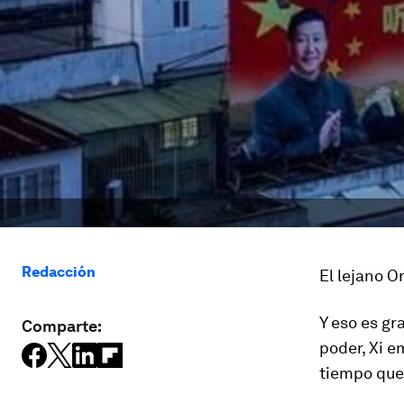
Redacción
El lejano O
Y eso es gr
Comparte:
poder, Xi e
tiempo que 