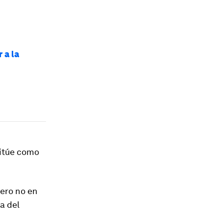
 a la
sitúe como
pero no en
a del