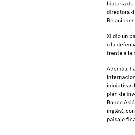
historia de
directora d
Relaciones
Xi dio un p
o la defens
frente a la
Además, ha 
internacion
iniciativas
plan de inv
Banco Asiát
inglés), co
paisaje fi