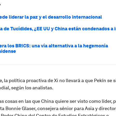
?
de liderar la paz y el desarrollo internacional
a de Tucídides, ¿EE UU y China están condenados a ir
era los BRICS: una vía alternativa a la hegemonía
nidense
, la política proactiva de Xi no llevará a que Pekín se 
ndial, según los analistas.
s cosas en las que China quiere ser visto como líder, 
ta Bonnie Glaser, consejera sénior para Asia y director
 Poder Chino del Centro de Estudios Estratégicos e