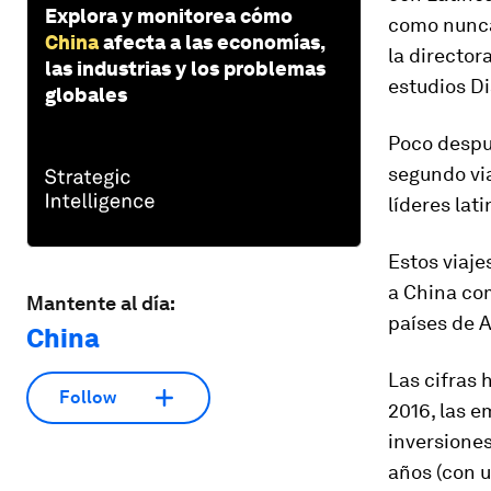
Explora y monitorea cómo
como nunca
China
afecta a las economías,
la director
las industrias y los problemas
estudios D
globales
Poco despué
segundo via
líderes lat
Estos viaje
a China co
Mantente al día:
países de 
China
Las cifras 
Follow
2016, las 
inversiones
años (con 