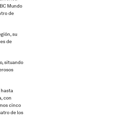
 BBC Mundo
ntro de
egión, su
jes de
o, situando
erosos
 hasta
a, con
imos cinco
atro de los