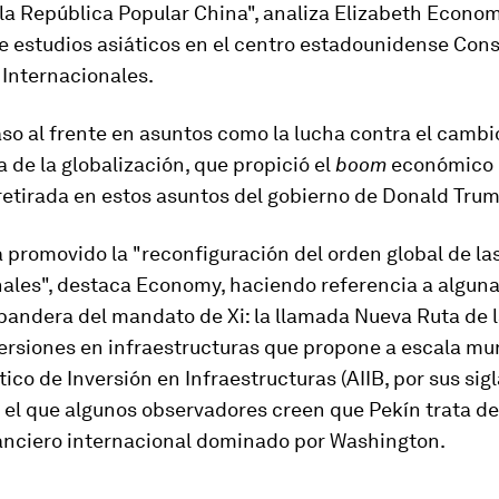
 la República Popular China", analiza Elizabeth Econom
e estudios asiáticos en el centro estadounidense Con
 Internacionales.
aso al frente en asuntos como
la lucha contra el cambi
a de la globalización
, que propició el
boom
económico 
 retirada en estos asuntos del gobierno de Donald Trum
promovido la "reconfiguración del orden global de la
ales", destaca Economy, haciendo referencia a alguna
 bandera del mandato de Xi: la llamada Nueva Ruta de 
ersiones en infraestructuras que propone a escala mund
ico de Inversión en Infraestructuras (AIIB, por sus sig
n el que algunos observadores creen que Pekín trata d
nanciero internacional dominado por Washington.