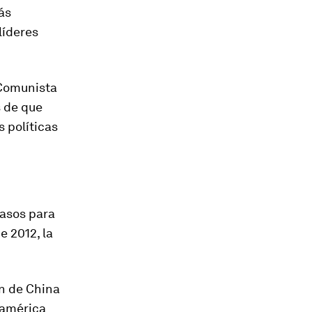
ás
líderes
 Comunista
s de que
 políticas
pasos para
e 2012, la
ón de China
oamérica