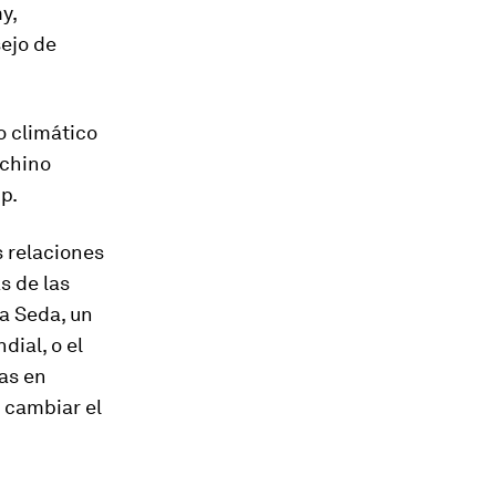
y,
sejo de
o climático
chino
p.
s relaciones
s de las
la Seda, un
ial, o el
las en
e cambiar el