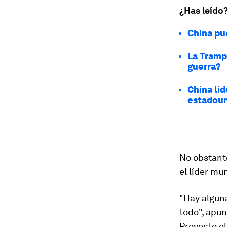
¿Has leído
China pue
La Tramp
guerra?
China lid
estadou
No obstante
el líder mu
"Hay alguna
todo", apun
Proyecto el