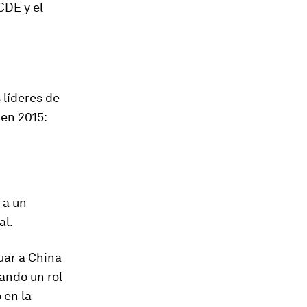
CDE y el
 líderes de
en 2015:
 a un
al.
uar a China
gando un rol
 en la