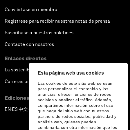
Conviértase en miembro
Regístrese para recibir nuestras notas de prensa
Suscríbase a nuestros boletines
Contacte con nosotros
Enlaces directos
La sostenibilidad en el Foro
Esta página web usa cookies
Carreras profesionales
Las cookies de este sitio web se usan
para personalizar el contenido y los
anuncios, ofrecer funciones de redes
Ediciones en otros idiomas
sociales y analizar el tráfico. Además,
compartimos información sobre el uso
EN
ES
中文
日本語
▪
▪
▪
que haga del sitio web con nuestros
partners de redes sociales, publicidad y
análisis web, quienes pueden
combinarla con otra información que les