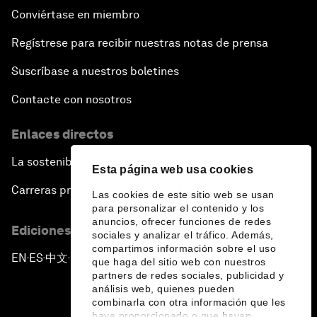
Conviértase en miembro
Regístrese para recibir nuestras notas de prensa
Suscríbase a nuestros boletines
Contacte con nosotros
Enlaces directos
La sostenibilidad en el Foro
Esta página web usa cookies
Carreras profesionales
Las cookies de este sitio web se usan
para personalizar el contenido y los
anuncios, ofrecer funciones de redes
Ediciones en otros idiomas
sociales y analizar el tráfico. Además,
compartimos información sobre el uso
EN
ES
中文
日本語
▪
▪
▪
que haga del sitio web con nuestros
partners de redes sociales, publicidad y
análisis web, quienes pueden
combinarla con otra información que les
haya proporcionado o que hayan