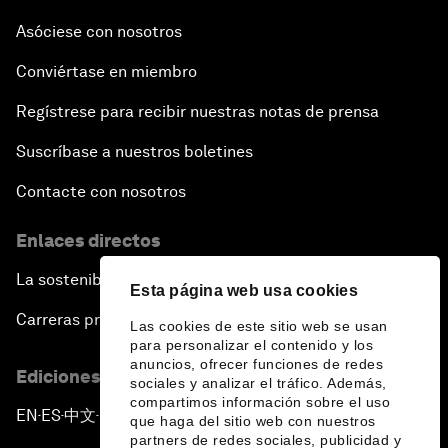
Asóciese con nosotros
Conviértase en miembro
Regístrese para recibir nuestras notas de prensa
Suscríbase a nuestros boletines
Contacte con nosotros
Enlaces directos
La sostenibilidad en el Foro
Esta página web usa cookies
Carreras profesionales
Las cookies de este sitio web se usan
para personalizar el contenido y los
anuncios, ofrecer funciones de redes
Ediciones en otros idiomas
sociales y analizar el tráfico. Además,
compartimos información sobre el uso
EN
ES
中文
日本語
▪
▪
▪
que haga del sitio web con nuestros
partners de redes sociales, publicidad y