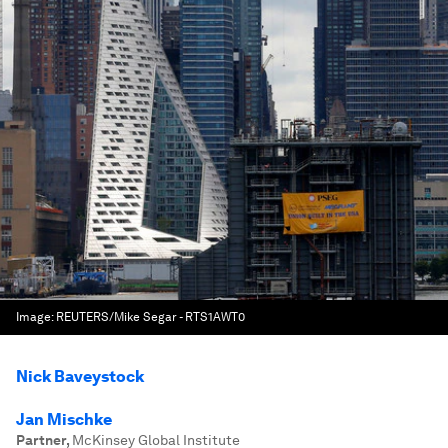
Image:
REUTERS/Mike Segar - RTS1AWT0
Nick Baveystock
Jan Mischke
Partner
,
McKinsey Global Institute