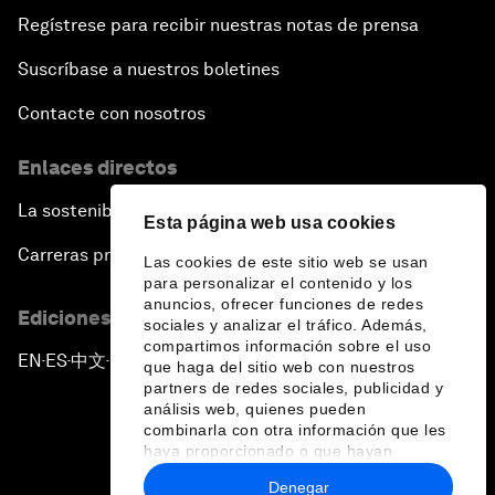
Regístrese para recibir nuestras notas de prensa
Suscríbase a nuestros boletines
Contacte con nosotros
Enlaces directos
La sostenibilidad en el Foro
Esta página web usa cookies
Carreras profesionales
Las cookies de este sitio web se usan
para personalizar el contenido y los
anuncios, ofrecer funciones de redes
Ediciones en otros idiomas
sociales y analizar el tráfico. Además,
compartimos información sobre el uso
EN
ES
中文
日本語
▪
▪
▪
que haga del sitio web con nuestros
partners de redes sociales, publicidad y
análisis web, quienes pueden
combinarla con otra información que les
haya proporcionado o que hayan
recopilado a partir del uso que haya
Denegar
hecho de sus servicios.