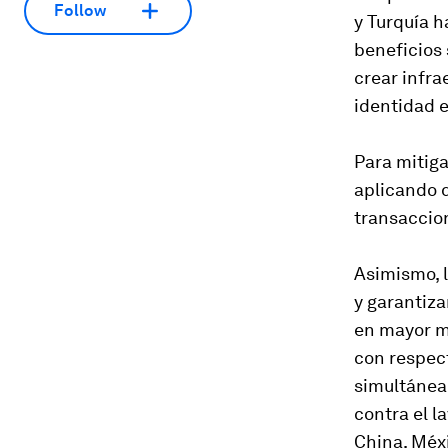
Follow
y Turquía h
beneficios 
crear infra
identidad e
Para mitiga
aplicando d
transaccio
Asimismo, 
y garantiz
en mayor m
con respect
simultáneam
contra el l
China, Méx