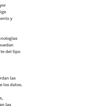
yor
xige
iento y
cnologías
 puedan
te del tipo
rdan las
e los datos.
s,
an las