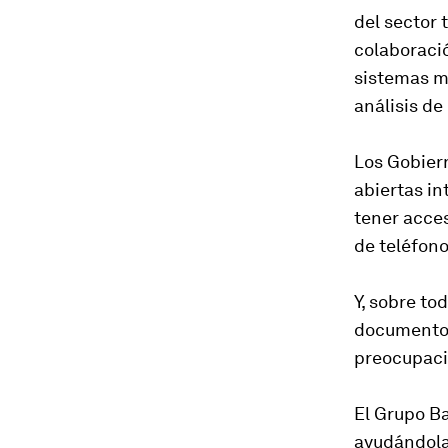
del sector
colaboració
sistemas m
análisis de
Los Gobier
abiertas i
tener acces
de teléfono
Y, sobre to
documentos
preocupacio
El Grupo Ba
ayudándolas