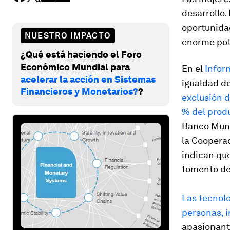
desarrollo.
oportunida
NUESTRO IMPACTO
enorme pot
¿Qué está haciendo el Foro
Económico Mundial para
En el
Infor
acelerar la acción en Sistemas
igualdad d
Financieros y Monetarios?
?
exclusión d
% del produ
Banco Mundi
la Cooperac
indican que
fomento de 
Las tecnolo
personas, i
apasionante