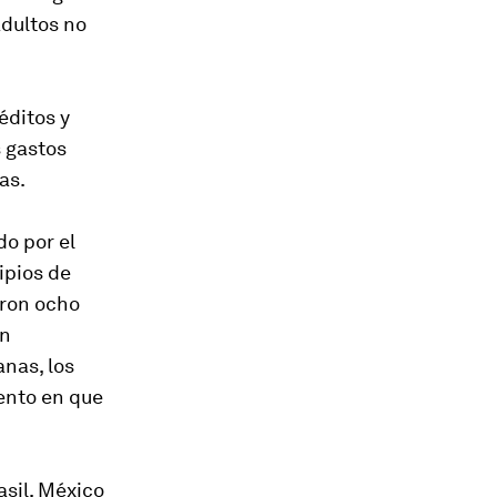
adultos no
éditos y
s gastos
as.
do por el
ipios de
eron ocho
ón
anas, los
ento en que
asil, México