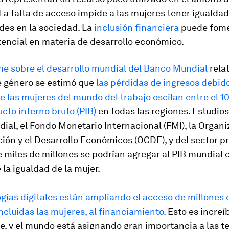
 La falta de acceso impide a las mujeres tener igualda
des en la sociedad. La
inclusión financiera
puede fome
encial en materia de desarrollo económico.
me sobre el desarrollo mundial del Banco Mundial
relat
e género se estimó que
las pérdidas de ingresos debido
e las mujeres del mundo del trabajo oscilan entre el 10
cto interno bruto (PIB)
en todas las regiones. Estudio
al, el Fondo Monetario Internacional (FMI), la Organi
ión y el Desarrollo Económicos (OCDE), y del sector p
 miles de millones se podrían agregar al PIB mundial 
la igualdad de la mujer.
gías digitales están ampliando el acceso de millones 
ncluidas las mujeres, al financiamiento.
Esto es incre
, y el mundo está asignando gran importancia a las t