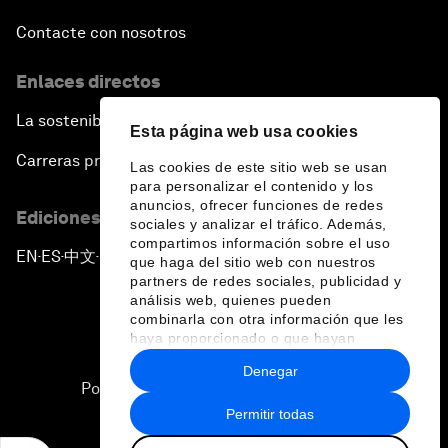
Contacte con nosotros
Enlaces directos
La sostenibilidad en el Foro
Esta página web usa cookies
Carreras profesionales
Las cookies de este sitio web se usan
para personalizar el contenido y los
anuncios, ofrecer funciones de redes
Ediciones en otros idiomas
sociales y analizar el tráfico. Además,
compartimos información sobre el uso
EN
ES
中文
日本語
▪
▪
▪
que haga del sitio web con nuestros
partners de redes sociales, publicidad y
análisis web, quienes pueden
combinarla con otra información que les
haya proporcionado o que hayan
recopilado a partir del uso que haya
Denegar
hecho de sus servicios.
Política de privacidad y normas de uso
Permitir todas
Sitemap